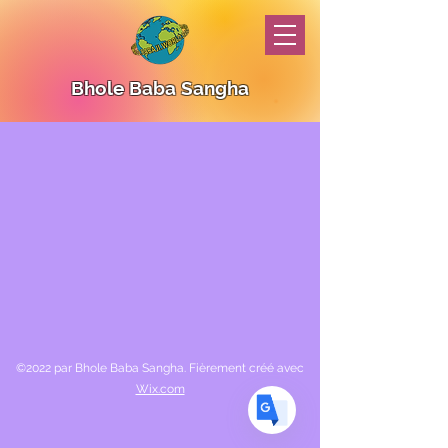
Bhole Baba Sangha
Translate
US
English
FR
French
· Français
DE
German
· Deutsch
ES
Spanish
· Español
©2022 par Bhole Baba Sangha. Fièrement créé avec
Wix.com