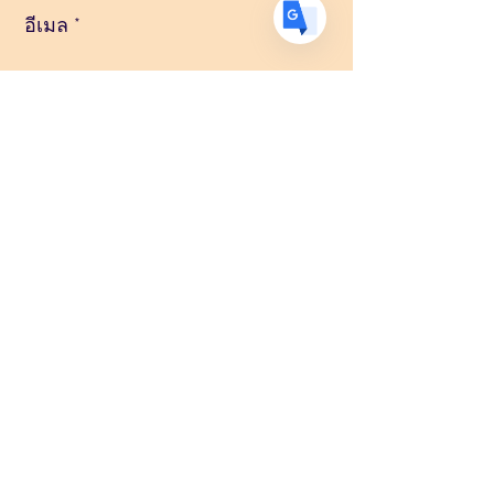
อีเมล
ข้อความ
ส่ง
© 2022 โดย โบเล บาบา สังฆะ. สร้างขึ้นอย่างภาคภูมิใจ
ด้วย
Wix.com