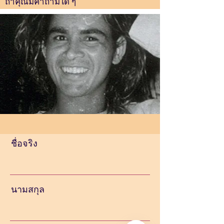
ถ้าคุณมีคำถามใด ๆ
Translate
US
English
ชื่อจริง
FR
French
· Français
DE
German
· Deutsch
ES
นามสกุล
Spanish
· Español