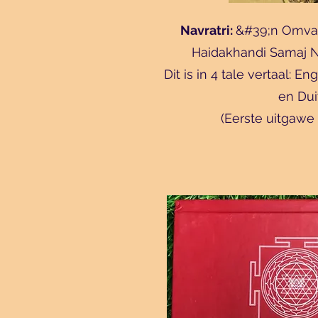
Navratri:
&#39;n Omvat
Haidakhandi Samaj Na
Dit is in 4 tale vertaal: En
en Dui
(Eerste uitgawe