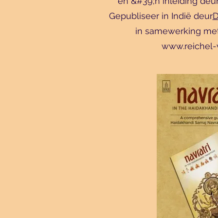
en &#39;n inleiding de
Gepubliseer in Indië deur
D
in samewerking met 
www.reichel-