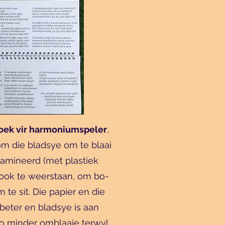
oek vir harmoniumspeler
,
om die bladsye om te blaai
lamineerd (met plastiek
ook te weerstaan, om bo-
te sit. Die papier en die
rbeter en bladsye is aan
so minder omblaaie terwyl