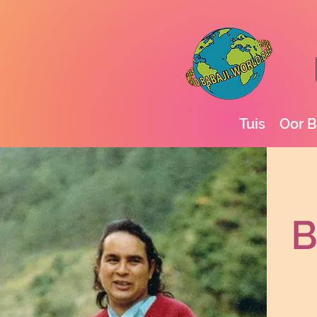
Tuis
Oor B
B