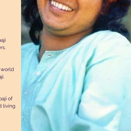
aji
rs.
e world
i.
aji of
 living