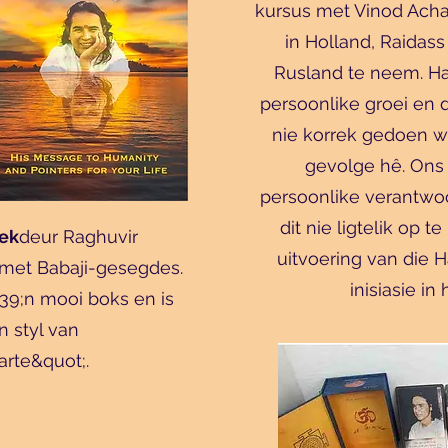
kursus met Vinod Acha
in Holland, Raidass 
Rusland te neem. Hav
persoonlike groei en 
nie korrek gedoen wo
gevolge hê. Ons
persoonlike verantwoo
dit nie ligtelik op 
ek
deur Raghuvir
uitvoering van die 
met Babaji-gesegdes.
inisiasie in
39;n mooi boks en is
n styl van
rte&quot;.