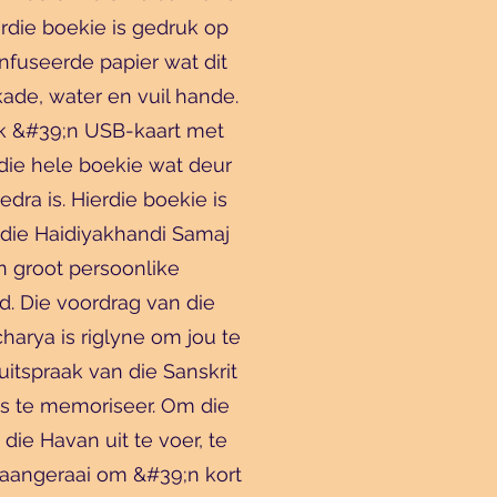
erdie boekie is gedruk op
ïnfuseerde papier wat dit
ade, water en vuil hande.
ok &#39;n USB-kaart met
ie hele boekie wat deur
dra is. Hierdie boekie is
 die Haidiyakhandi Samaj
n groot persoonlike
d. Die voordrag van die
harya is riglyne om jou te
uitspraak van die Sanskrit
s te memoriseer. Om die
ie Havan uit te voer, te
k aangeraai om &#39;n kort