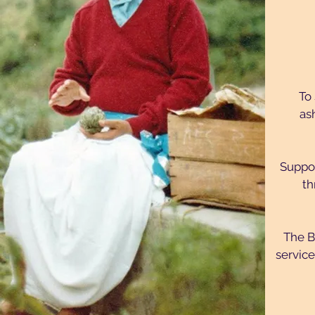
To
as
Suppor
th
The B
service