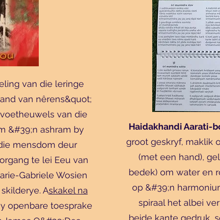
ling van die leringe
mand van nêrens&quot;
 voetheuwels van die
Haidakhandi Aarati-b
om &#39;n ashram by
groot geskryf, maklik 
 die mensdom deur
(met een hand), ge
rgang te lei Eeu van
bedek) om water en r
Marie-Gabriele Wosien
op &#39;n harmonium 
skilderye. A
skakel na
spiraal het albei ve
y openbare toesprake
beide kante gedruk, 