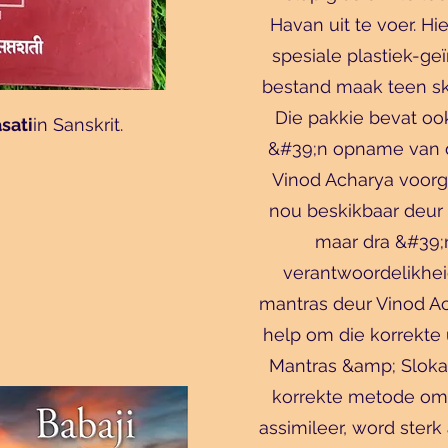
Havan uit te voer. Hi
spesiale plastiek-ge
bestand maak teen sk
Die pakkie bevat o
sati
in Sanskrit.
&#39;n opname van d
Vinod Acharya voorge
nou beskikbaar deur
maar dra &#39;
verantwoordelikhei
mantras deur Vinod Ac
help om die korrekte 
Mantras &amp; Sloka
korrekte metode om d
assimileer, word ster