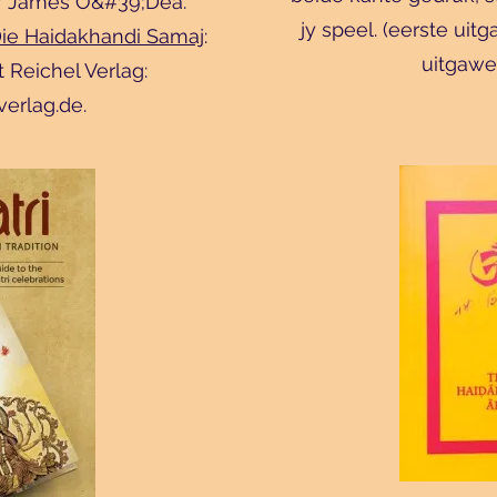
ur James O&#39;Dea.
jy speel. (eerste ui
ie Haidakhandi Samaj
:
uitgawe
Reichel Verlag:
verlag.de
.