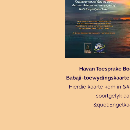
Havan Toesprake Bo
Babaji-toewydingskaarte
Hierdie kaarte kom in &#
soortgelyk aa
&quot;Engelkaa