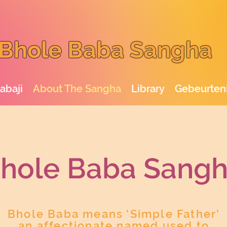
Bhole Baba Sangha
abaji
About The Sangha
Library
Gebeurten
hole Baba San
g
Bhole Baba means 'Simple Father'
an affectionate named used to