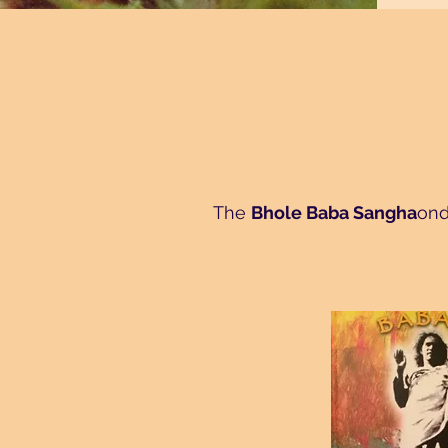
The
Bhole Baba Sangha
ond