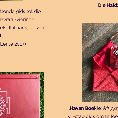
Die Haid
tende gids tot die
vratri-vieringe.
gels, Italiaans, Russies
ts.
 Lente 2017)
.
Havan Boekie
: &#39;
vir-stap gids om te l