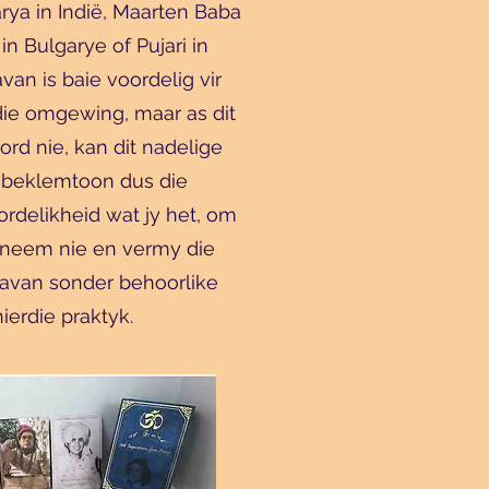
rya in Indië, Maarten Baba
in Bulgarye of Pujari in
an is baie voordelig vir
die omgewing, maar as dit
rd nie, kan dit nadelige
 beklemtoon dus die
rdelikheid wat jy het, om
te neem nie en vermy die
Havan sonder behoorlike
 hierdie praktyk.