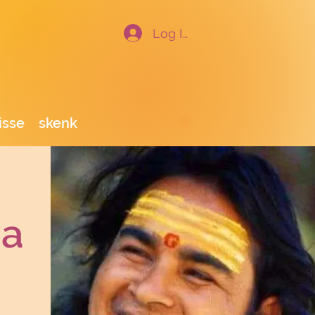
Log In
isse
skenk
ha