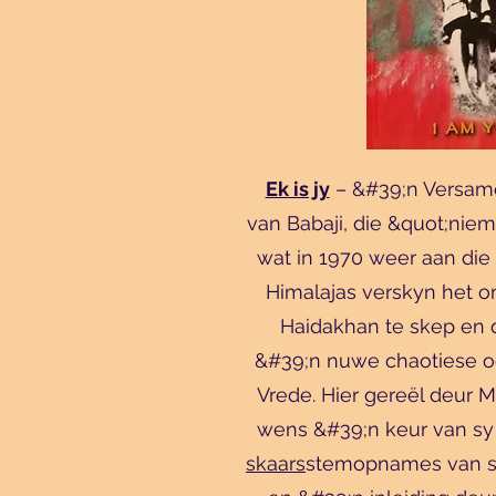
Ek is jy
– &#39;n Versame
van Babaji, die &quot;nie
wat in 1970 weer aan die
Himalajas verskyn het 
Haidakhan te skep en
&#39;n nuwe chaotiese oo
Vrede. Hier gereël deur 
wens &#39;n keur van sy 
skaars
stemopnames van s