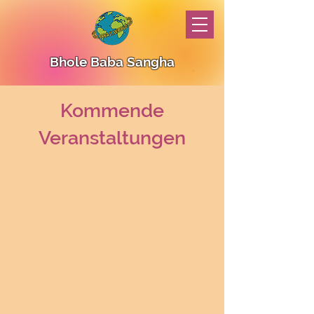
Bhole Baba Sangha
Kommende
Veranstaltungen
Translate
US
English
FR
French
· Français
DE
German
· Deutsch
ES
Spanish
· Español