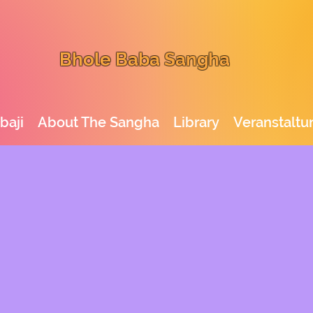
Bhole Baba Sangha
baji
About The Sangha
Library
Veranstalt