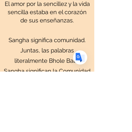
US
English
El amor por la sencillez y la vida
sencilla estaba en el corazón
FR
French
· Français
de sus enseñanzas.
DE
German
· Deutsch
ES
Spanish
· Español
Sangha significa comunidad.
Juntas, las palabras
literalmente Bhole Baba
Sangha significan la Comunidad
del Padre Simple.
Verdad, Simplicidad y Amor
OM NAMAH SHIVAY