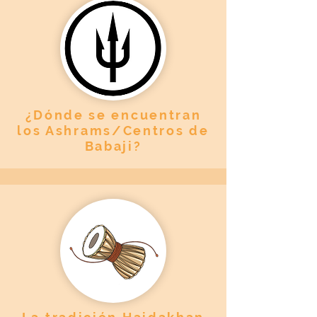
¿Dónde se encuentran
los Ashrams/Centros de
Babaji?