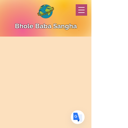
Bhole Baba Sangha
Translate
US
English
FR
French
· Français
DE
German
· Deutsch
ES
Spanish
· Español