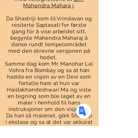
Mahendra Mahara
j.
Da Shastriji kom til Vrindavan og
resiterte Saptasati for første
Translate
gang for å vise arbeidet sitt,
begynte Mahendra Maharaj å
danse rundt tempelområdet
med den skrevne versjonen på
US
English
hodet.
Samme dag kom Mr. Manohar Lal
FR
French
· Français
Vohra fra Bombay og sa at han
DE
German
· Deutsch
hadde en visjon av en Devi som
fortalte ham at hun var
ES
Spanish
· Español
Haidakhandeshwari Ma og viste
en tegning som ble laget av en
maler i henhold til hans
instruksjoner om den visjonen.
Da han så maleriet, gikk Shastriji
i ekstase og sa at det var akkurat
slik han hadde beskrevet i
Saptasati. Herr Vohra tok på seg