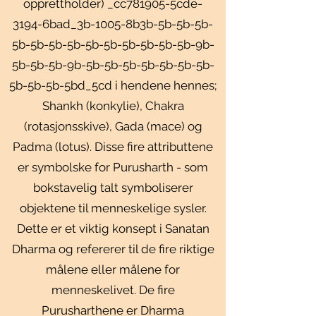
opprettholder) _cc781905-5cde-
3194-6bad_3b-1005-8b3b-5b-5b-5b-
5b-5b-5b-5b-5b-5b-5b-5b-5b-5b-9b-
5b-5b-5b-9b-5b-5b-5b-5b-5b-5b-5b-
5b-5b-5b-5bd_5cd i hendene hennes;
Shankh (konkylie), Chakra
(rotasjonsskive), Gada (mace) og
Padma (lotus). Disse fire attributtene
er symbolske for Purusharth - som
bokstavelig talt symboliserer
objektene til menneskelige sysler.
Dette er et viktig konsept i Sanatan
Dharma og refererer til de fire riktige
målene eller målene for
menneskelivet. De fire
Purusharthene er Dharma