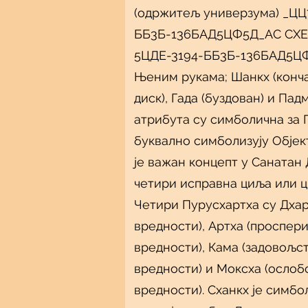
(одржитељ универзума) _ЦЦ
ББ3Б-136БАД5ЦФ5Д_АС СХЕ
5ЦДЕ-3194-ББ3Б-136БАД5Ц
Њеним рукама; Шанкх (конча
диск), Гада (буздован) и Пад
атрибута су симболична за 
буквално симболизују Објек
је важан концепт у Санатан
четири исправна циља или 
Четири Пурусхартха су Дхар
вредности), Артха (проспер
вредности), Кама (задовољс
вредности) и Моксха (ослоб
вредности). Сханкх је симбо