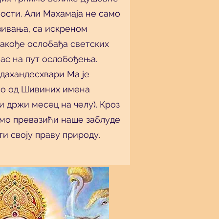
ости. Али Махамаја не само
езивања, са искреном
такође ослобађа светских
ас на пут ослобођења.
идахандесхвари Ма је
дно од Шивиних имена
и држи месец на челу). Кроз
мо превазићи наше заблуде
ти своју праву природу.