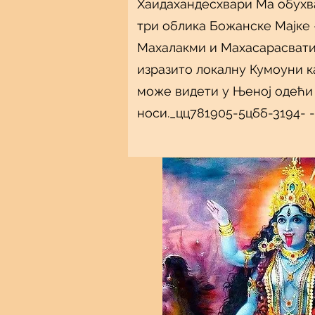
Хаидахандесхвари Ма обухв
три облика Божанске Мајке 
Махалакми и Махасарасвати,
изразито локалну Кумоуни к
може видети у Њеној одећи 
носи._цц781905-5цбб-3194- 