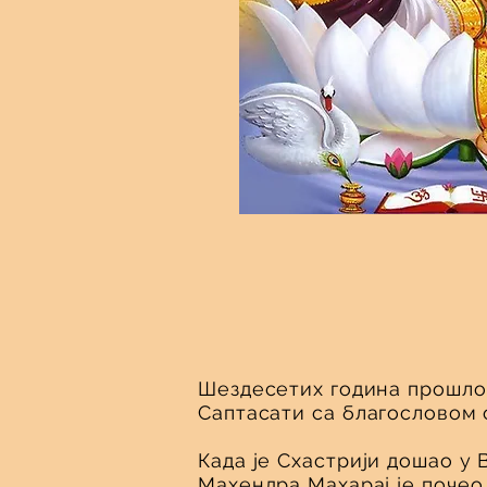
Шездесетих година прошло
Саптасати са благословом 
Када је Схастрији дошао у 
Махендра Махарај је почео