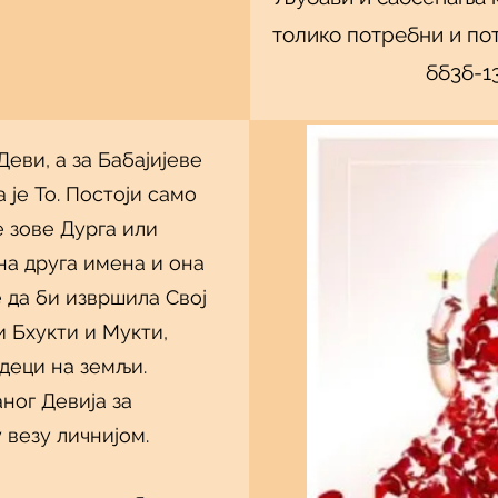
толико потребни и по
бб3б-1
еви, а за Бабајијеве
је То. Постоји само
е зове Дурга или
зна друга имена и она
 да би извршила Свој
и Бхукти и Мукти,
деци на земљи.
ог Девија за
 везу личнијом.