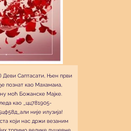
) Деви Саптасати, Њен први
ђе познат као Махамаиа,
рну моћ Божанске Мајке.
леда као _цц781905-
цф58д_али није илузија!
ста који нас држи везаним
ојих трпимо велике душевне