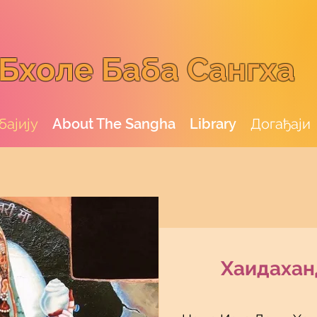
Бхоле Баба Сангха
бајију
About The Sangha
Library
Догађаји
Хаидахан