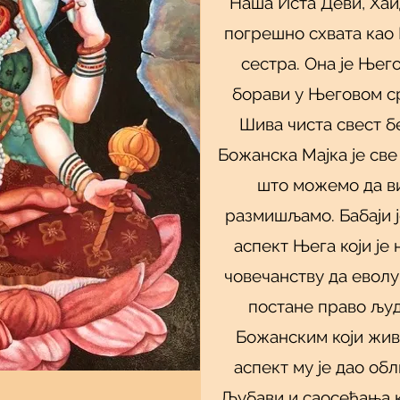
Наша Иста Деви, Хаи
погрешно схвата као 
сестра. Она је Њег
борави у Његовом ср
Шива чиста свест б
Божанска Мајка је све
што можемо да ви
размишљамо. Бабаји ј
аспект Њега који је
човечанству да еволу
постане право људ
Божанским који жив
аспект му је дао об
Љубави и саосећања к