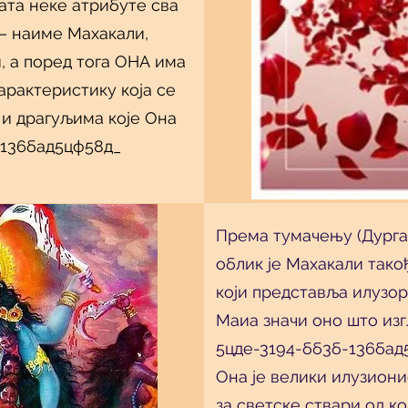
ата неке атрибуте сва
– наиме Махакали,
 а поред тога ОНА има
арактеристику која се
и драгуљима које Она
-136бад5цф58д_
Према тумачењу (Дурга
облик је Махакали тако
који представља илузо
Маиа значи оно што изг
5цде-3194-бб3б-136бад5
Она је велики илузиони
за светске ствари од к