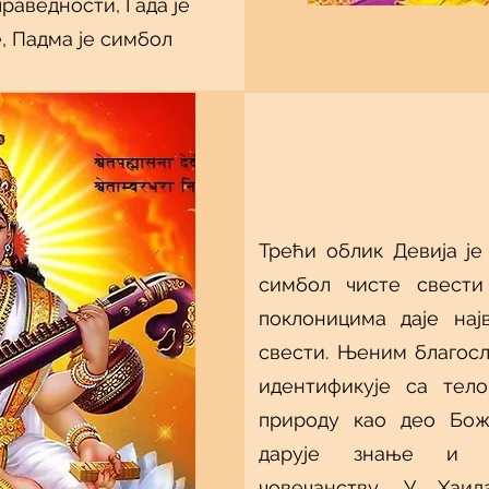
раведности, Гада је
 Падма је симбол
Трећи облик Девија је
симбол чисте свести
поклоницима даје нај
свести. Њеним благосл
идентификује са тело
природу као део Бож
дарује знање и у
човечанству. У Хаи