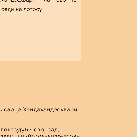
седи на лотосу.
исао је Хаидахандесхвари
показујући свој рад,
глави._цц781905-5цде-3194-