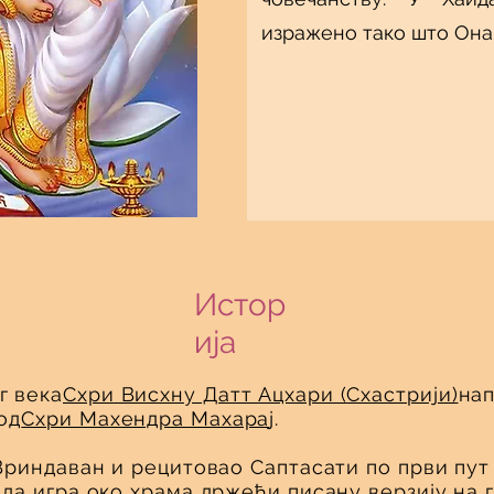
изражено тако што Она 
Истор
ија
г века
Схри Висхну Датт Ацхари (Схастрији)
нап
од
Схри Махендра Махара
ј.
Вриндаван и рецитовао Саптасати по први пут 
 да игра око храма држећи писану верзију на 