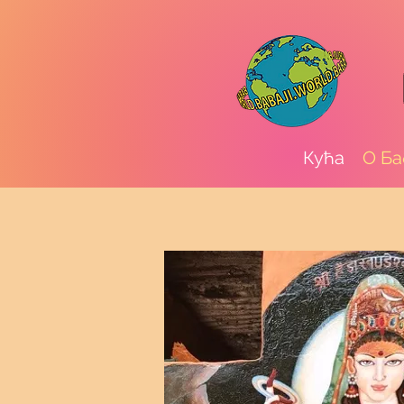
Кућа
О Ба