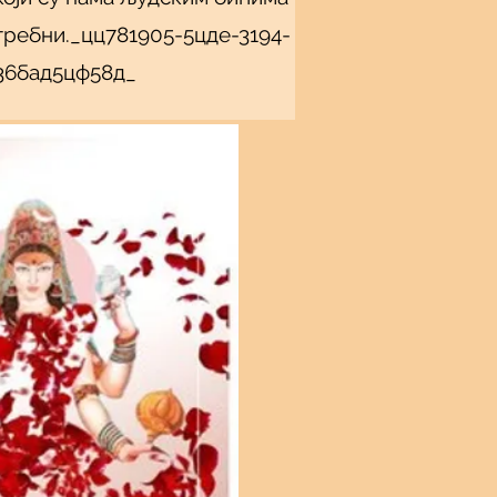
требни._цц781905-5цде-3194-
36бад5цф58д_