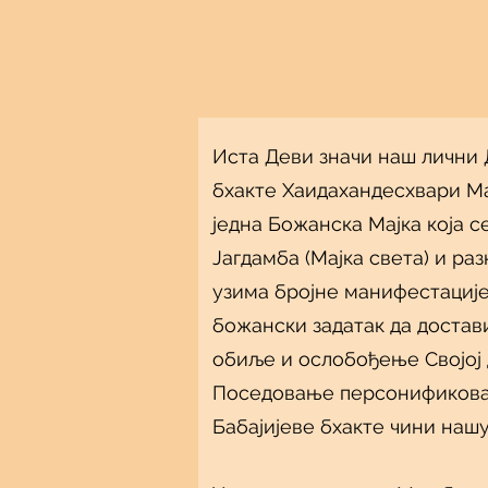
Иста Деви значи наш лични Д
бхакте Хаидахандесхвари Ма 
једна Божанска Мајка која с
Јагдамба (Мајка света) и ра
узима бројне манифестације
божански задатак да достав
обиље и ослобођење Својој 
Поседовање персонификован
Бабајијеве бхакте чини нашу