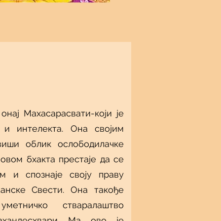
 онај Махасарасвати-који је
 и интелекта. Она својим
виши облик ослободилачке
овом бхакта престаје да се
м и спознаје своју праву
анске Свести. Она такође
метничко стваралаштво
дахандесхвари Ма ово је