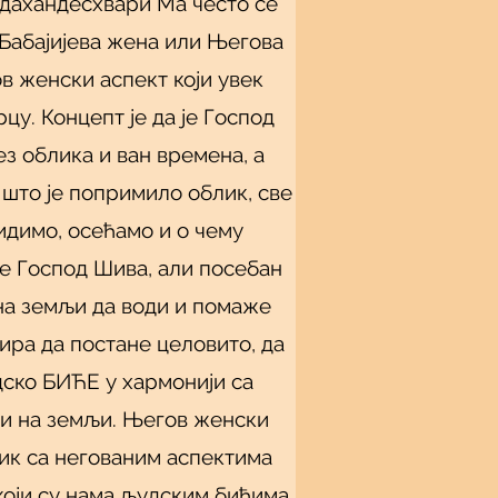
дахандесхвари Ма често се
Бабајијева жена или Његова
ов женски аспект који увек
цу. Концепт је да је Господ
ез облика и ван времена, а
 што је попримило облик, све
димо, осећамо и о чему
е Господ Шива, али посебан
 на земљи да води и помаже
ира да постане целовито, да
ско БИЋЕ у хармонији са
и на земљи. Његов женски
лик са негованим аспектима
оји су нама људским бићима