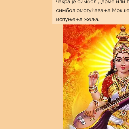
чакра је симбол Дарме или п
симбол омогућавања Мокше,
испуњења жеља.