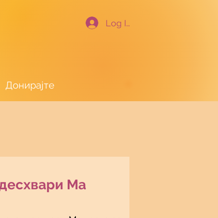
Log In
Донирајте
десхвари Ма