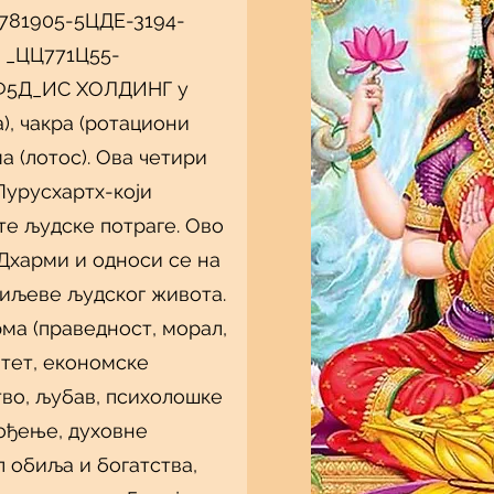
781905-5ЦДЕ-3194-
 _ЦЦ771Ц55-
Ф5Д_ИС ХОЛДИНГ у
), чакра (ротациони
ма (лотос). Ова четири
Пурусхартх-који
те људске потраге. Ово
 Дхарми и односи се на
циљеве људског живота.
ма (праведност, морал,
итет, економске
тво, љубав, психолошке
ођење, духовне
л обиља и богатства,