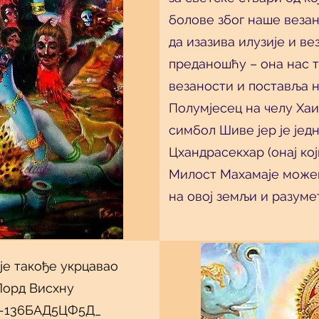
болове због наше везан
да изазива илузије и в
преданошћу – она нас 
везаности и поставља н
Полумјесец на челу Ха
симбол Шиве јер је је
Цхандрасекхар (онај кој
Милост Махамаје може
на овој земљи и разуме
је такође укрцавао
Лорд Висхну
Б-136БАД5ЦФ5Д_