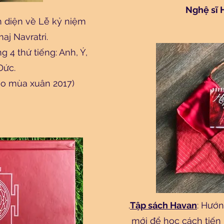
Nghệ sĩ 
 diện về Lễ kỷ niệm
aj Navratri.
 4 thứ tiếng: Anh, Ý,
Đức.
ào mùa xuân 2017)
.
Tập sách Havan
: Hướ
mới để học cách tiến