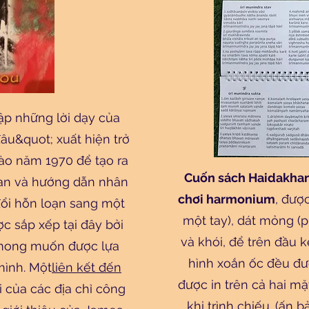
ập những lời dạy của
đâu&quot; xuất hiện trở
vào năm 1970 để tạo ra
Cuốn sách Haidakhan
han và hướng dẫn nhân
chơi harmonium
, được
đổi hỗn loạn sang một
một tay), dát mỏng (p
ợc sắp xếp tại đây bởi
và khói, để trên đầu 
 mong muốn được lựa
hình xoắn ốc đều đượ
mình. Một
liên kết đến
được in trên cả hai mặt
 của các địa chỉ công
khi trình chiếu. (ấn