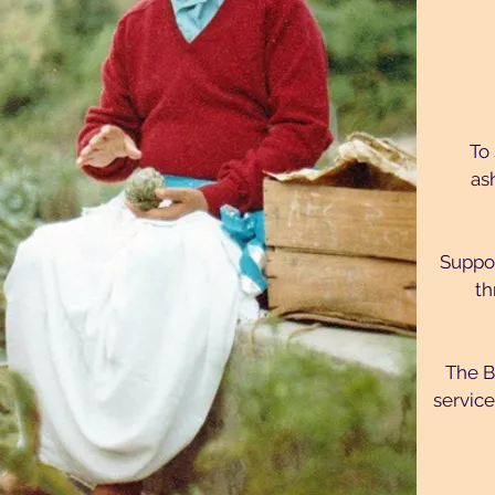
To
as
Suppor
th
The B
service