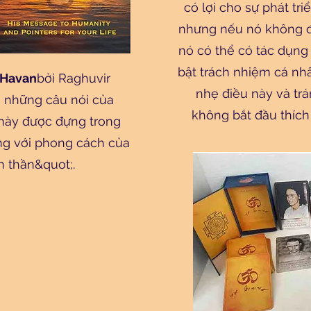
có lợi cho sự phát tr
nhưng nếu nó không đ
nó có thể có tác dụng
bật trách nhiệm cá n
 Havan
bởi Raghuvir
nhẹ điều này và tr
i những câu nói của
không bắt đầu thích
 này được đựng trong
ng với phong cách của
n thần&quot;.