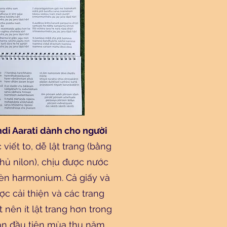
di Aarati dành cho người
 viết to, dễ lật trang (bằng
hủ nilon), chịu được nước
kèn harmonium. Cả giấy và
c cải thiện và các trang
 nên ít lật trang hơn trong
 bản đầu tiên mùa thu năm