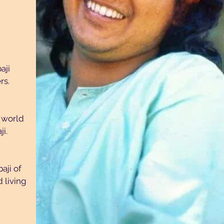
aji
rs.
e world
i.
aji of
 living