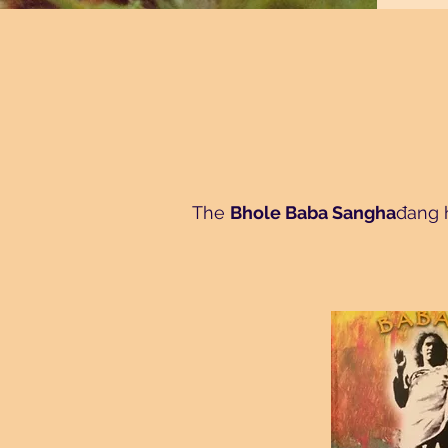
The
Bhole Baba Sangha
đang 