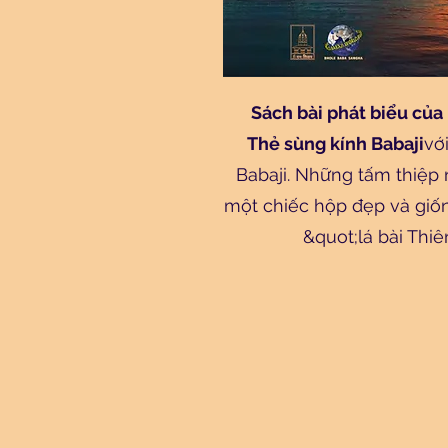
Sách bài phát biểu của
Thẻ sùng kính Babaji
vớ
Babaji. Những tấm thiệp
một chiếc hộp đẹp và giố
&quot;lá bài Thiê