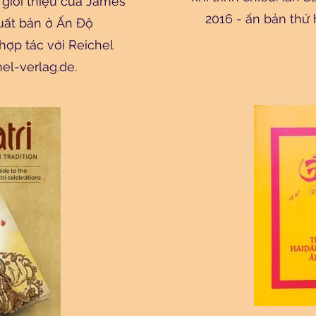
giới thiệu của James
2016 - ấn bản thứ
ất bản ở Ấn Độ
 hợp tác với Reichel
el-verlag.de
.