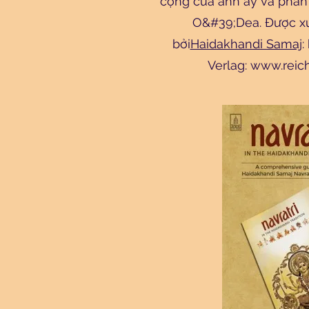
cộng của anh ấy và phần 
O&#39;Dea. Được xu
bởi
Haidakhandi Samaj
:
Verlag:
www.reich