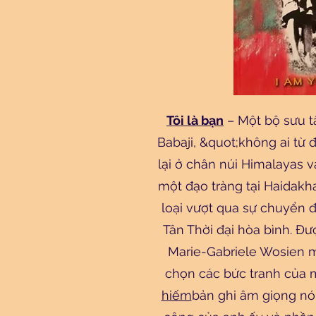
Tôi là bạn
– Một bộ sưu t
Babaji, &quot;không ai từ 
lại ở chân núi Himalayas 
một đạo tràng tại Haidak
loại vượt qua sự chuyển 
Tân Thời đại hòa bình. Đư
Marie-Gabriele Wosien
chọn các bức tranh của 
hiếm
bản ghi âm giọng nói