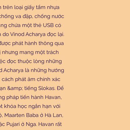
 trên loại giấy tẩm nhựa
 chống va đập, chống nước
cũng chứa một thẻ USB có
h do Vinod Acharya đọc lại.
 được phát hành thông qua
j nhưng mang một trách
iệc đọc thuộc lòng những
od Acharya là những hướng
ớ cách phát âm chính xác
ạn &amp; tiếng Slokas. Để
g pháp tiến hành Havan,
t khóa học ngắn hạn với
ộ, Maarten Baba ở Hà Lan,
ặc Pujari ở Nga. Havan rất