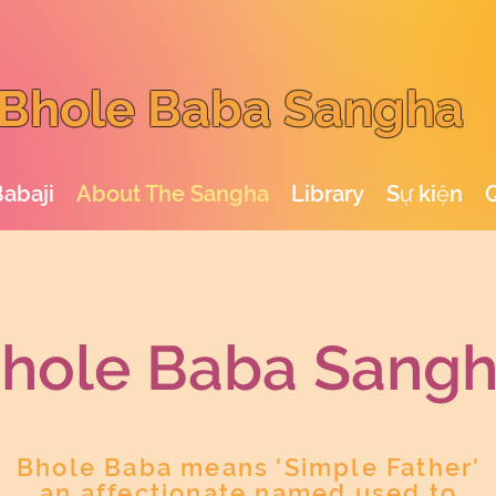
Bhole Baba Sangha
abaji
About The Sangha
Library
Sự kiện
hole Baba San
g
Bhole Baba means 'Simple Father'
an affectionate named used to