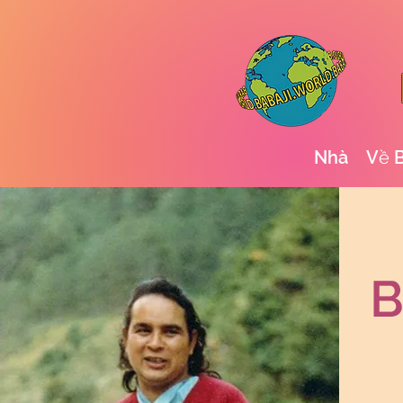
Nhà
Về B
B