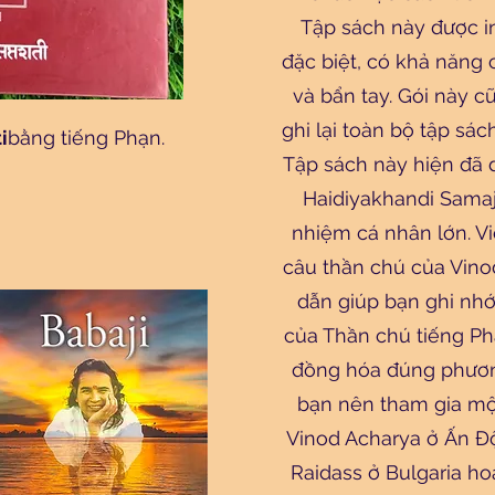
Tập sách này được in
đặc biệt, có khả năng
và bẩn tay. Gói này 
ghi lại toàn bộ tập sác
i
bằng tiếng Phạn.
Tập sách này hiện đã
Haidiyakhandi Sama
nhiệm cá nhân lớn. V
câu thần chú của Vin
dẫn giúp bạn ghi nh
của Thần chú tiếng Ph
đồng hóa đúng phươn
bạn nên tham gia mộ
Vinod Acharya ở Ấn Đ
Raidass ở Bulgaria ho