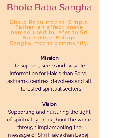
Bhole Baba San
gha
Bhole Baba means 'Simple
Father' an affectionate
named used to refer to Sri
Haidakhan Babaji.
Sangha means community.
Mission
To support, serve and provide
information for Haidakhan Babaji
ashrams, centres, devotees and all
interested spiritual seekers.
Vision
Supporting and nurturing the light
of spirituality throughout the world
through implementing the
message of Shri Haidakhan Babaji.