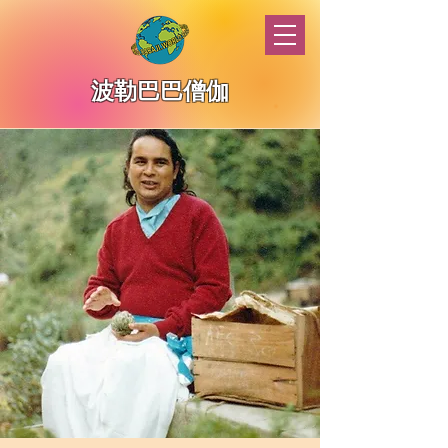
波勒巴巴僧伽