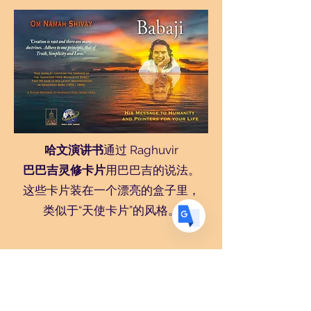
Translate
US
English
FR
French
· Français
DE
German
· Deutsch
哈文演讲书
通过 Raghuvir
ES
Spanish
· Español
巴巴吉灵修卡片
用巴巴吉的说法。
这些卡片装在一个漂亮的盒子里，
类似于“天使卡片”的风格。