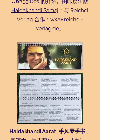
O&#39;Dea 的介绍。由印度出版
Haidakhandi Samaj
：与 Reichel
Verlag 合作：
www.reichel-
verlag.de
。
Haidakhandi Aarati 手风琴手书
，