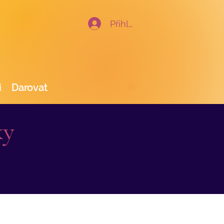
Přihlásit se
i
Darovat
ky