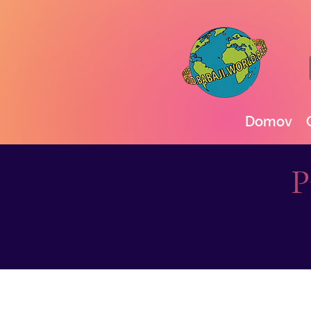
Domov
P