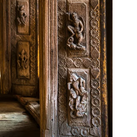
Translate
US
English
FR
French
· Français