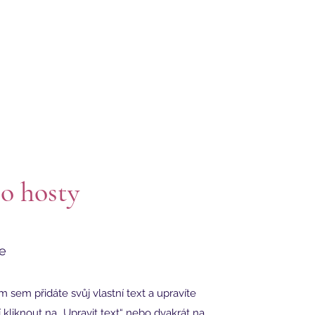
o hosty
e
m sem přidáte svůj vlastní text a upravíte
 kliknout na „Upravit text“ nebo dvakrát na