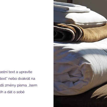
astní text a upravíte
 text“ nebo dvakrát na
vedli změny písma. Jsem
h a dát o sobě