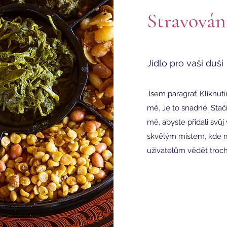
Stravován
Jídlo pro vaši duši
Jsem paragraf. Kliknutí
mě. Je to snadné. Stačí
mě, abyste přidali svů
skvělým místem, kde m
uživatelům vědět troch