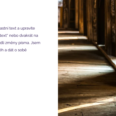
astní text a upravíte
 text“ nebo dvakrát na
vedli změny písma. Jsem
h a dát o sobě