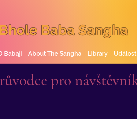
Bhole Baba Sangha
O Babaji
About The Sangha
Library
Událost
růvodce pro návštěvní