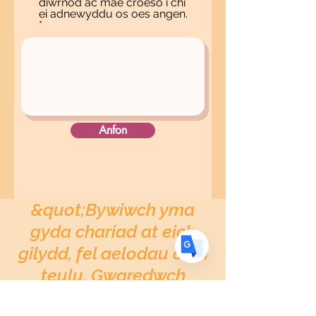
diwrnod ac mae croeso i chi
ei adnewyddu os oes angen.
Translate
US
English
Anfon
FR
French
· Français
DE
German
· Deutsch
ES
Spanish
· Español
&quot;Bywiwch yma
gyda chariad at eich
gilydd, fel aelodau o un
teulu. Gwaredwch
genfigen ac eiddigedd.