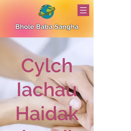
Bhole Baba Sangha
Cylch
Iachau
Haidak