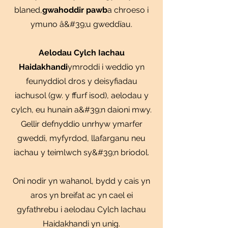
blaned,
gwahoddir pawb
a chroeso i
ymuno â&#39;u gweddïau.
Aelodau Cylch Iachau
Haidakhandi
ymroddi i weddio yn
feunyddiol dros y deisyfiadau
iachusol (gw. y ffurf isod), aelodau y
cylch, eu hunain a&#39;n daioni mwy.
Gellir defnyddio unrhyw ymarfer
gweddi, myfyrdod, llafarganu neu
iachau y teimlwch sy&#39;n briodol.
Oni nodir yn wahanol, bydd y cais yn
aros yn breifat ac yn cael ei
gyfathrebu i aelodau Cylch Iachau
Haidakhandi yn unig.