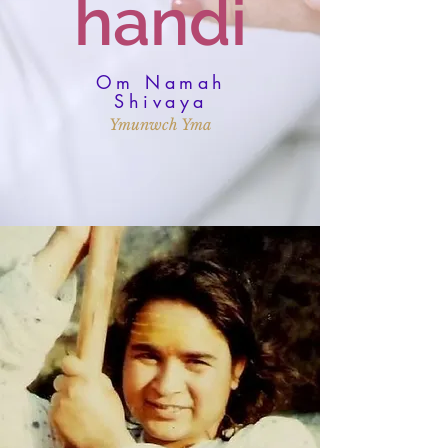
handi
Om Namah
Shivaya
Ymunwch Yma