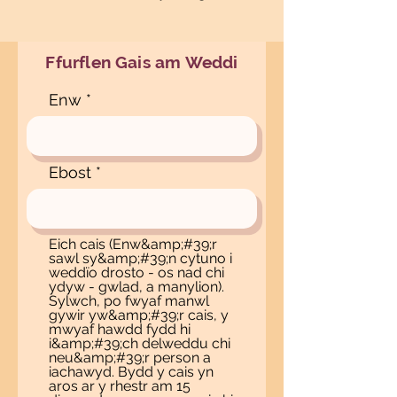
Ffurflen Gais am Weddi
Enw
Ebost
Eich cais (Enw&amp;#39;r
sawl sy&amp;#39;n cytuno i
weddïo drosto - os nad chi
ydyw - gwlad, a manylion).
Sylwch, po fwyaf manwl
gywir yw&amp;#39;r cais, y
mwyaf hawdd fydd hi
i&amp;#39;ch delweddu chi
neu&amp;#39;r person a
iachawyd. Bydd y cais yn
aros ar y rhestr am 15