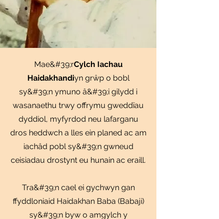
Mae&#39;r
Cylch Iachau
Haidakhandi
yn grŵp o bobl
sy&#39;n ymuno â&#39;i gilydd i
wasanaethu trwy offrymu gweddïau
dyddiol, myfyrdod neu lafarganu
dros heddwch a lles ein planed ac am
iachâd pobl sy&#39;n gwneud
ceisiadau drostynt eu hunain ac eraill.
Tra&#39;n cael ei gychwyn gan
ffyddloniaid Haidakhan Baba (Babaji)
sy&#39;n byw o amgylch y