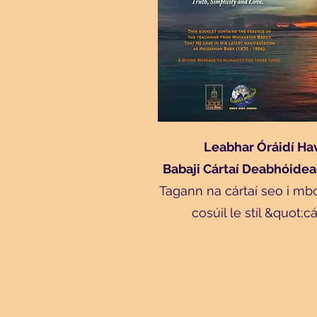
Leabhar Óráidí Ha
Babaji Cártaí Deabhóide
Tagann na cártaí seo i mb
cosúil le stíl &quot;c