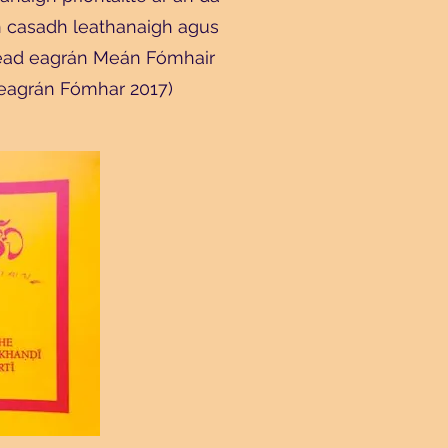
n casadh leathanaigh agus
héad eagrán Meán Fómhair
heagrán Fómhar 2017)