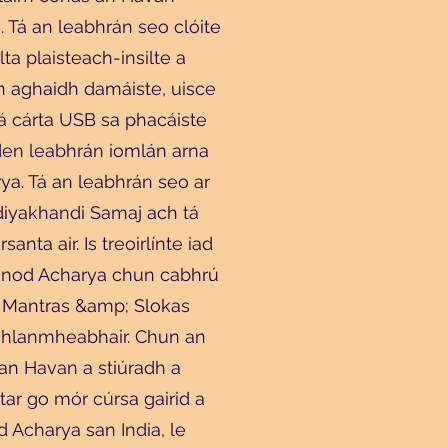
. Tá an leabhrán seo clóite
lta plaisteach-insilte a
in aghaidh damáiste, uisce
á cárta USB sa phacáiste
 den leabhrán iomlán arna
rya. Tá an leabhrán seo ar
aidiyakhandi Samaj ach tá
nta air. Is treoirlínte iad
 Vinod Acharya chun cabhrú
t Mantras &amp; Slokas
 ghlanmheabhair. Chun an
an Havan a stiúradh a
r go mór cúrsa gairid a
 Acharya san India, le