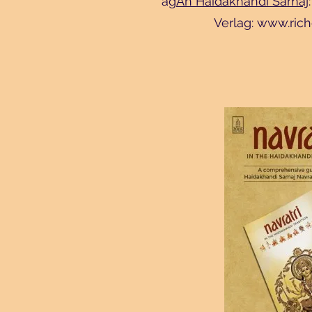
ag
An Haidakhandi Samaj
Verlag:
www.rich