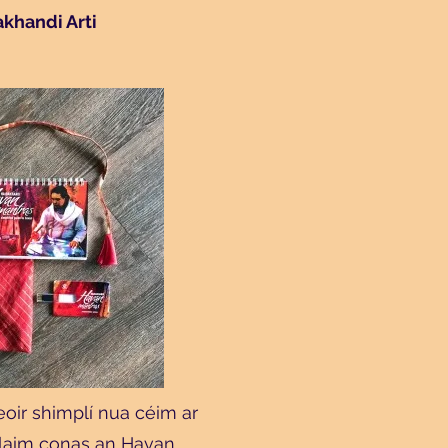
khandi Arti
reoir shimplí nua céim ar
laim conas an Havan