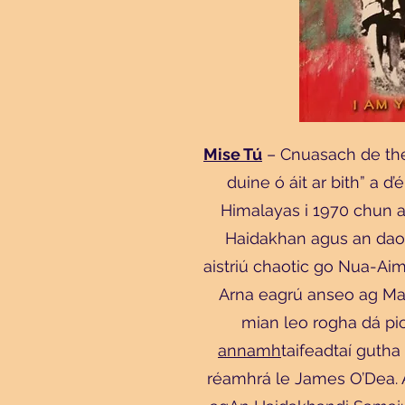
Mise Tú
– Cnuasach de the
duine ó áit ar bith” a d’
Himalayas i 1970 chun 
Haidakhan agus an daon
aistriú chaotic go Nua-Aim
Arna eagrú anseo ag Ma
mian leo rogha dá pict
annamh
taifeadtaí gutha 
réamhrá le James O’Dea. A