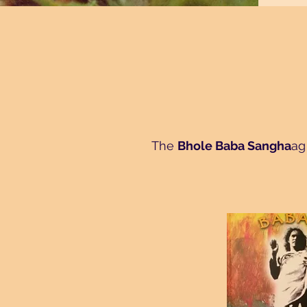
The
Bhole Baba Sangha
ag