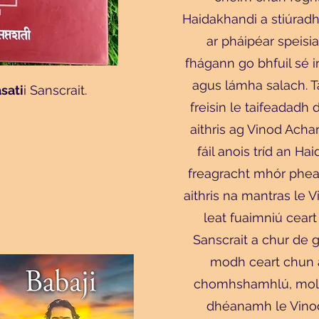
Haidakhandi a stiúradh
ar pháipéar speisia
fhágann go bhfuil sé 
agus lámha salach. T
sati
i Sanscrait.
freisin le taifeadadh
aithris ag Vinod Acha
fáil anois tríd an H
freagracht mhór phearsa
aithris na mantras le
leat fuaimniú cear
Sanscrait a chur de
modh ceart chun 
chomhshamhlú, molta
dhéanamh le Vinod