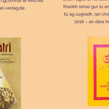
: i gcomhar le Reichel
thaobh ionas gur lú a
el-verlag.de
.
tú ag súgradh. (an c
2016 – an dara 