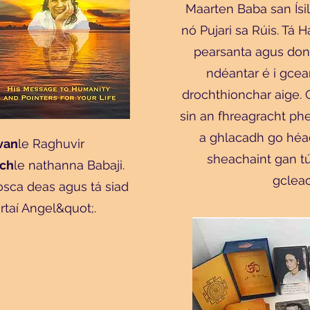
Maarten Baba san Ísilt
nó Pujari sa Rúis. Tá 
pearsanta agus don
ndéantar é i gcea
drochthionchar aige. 
sin an fhreagracht phe
a ghlacadh go héa
van
le Raghuvir
sheachaint gan tú
ach
le nathanna Babaji.
gclea
osca deas agus tá siad
ártaí Angel&quot;.