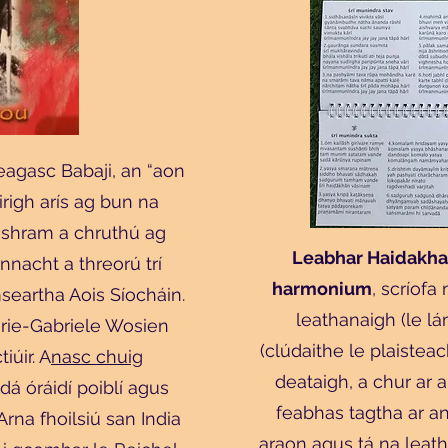
agasc Babaji, an “aon
éirigh arís ag bun na
ashram a chruthú ag
Leabhar Haidakhan
nacht a threorú trí
harmonium
, scríofa
seartha Aois Síocháin.
leathanaigh (le l
rie-Gabriele Wosien
(clúdaithe le plaiste
iúir. A
nasc chuig
deataigh, a chur ar 
dá óráidí poiblí agus
feabhas tagtha ar an
rna fhoilsiú san India
araon agus tá na leath