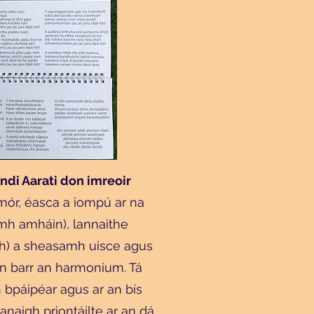
di Aarati don imreoir
 mór, éasca a iompú ar na
ámh amháin), lannaithe
ach) a sheasamh uisce agus
an barr an harmonium. Tá
 bpáipéar agus ar an bís
anaigh priontáilte ar an dá