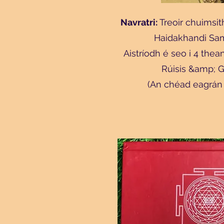
Navratri:
Treoir chuimsit
Haidakhandi Sam
Aistríodh é seo i 4 theang
Rúisis &amp; G
(An chéad eagrán 