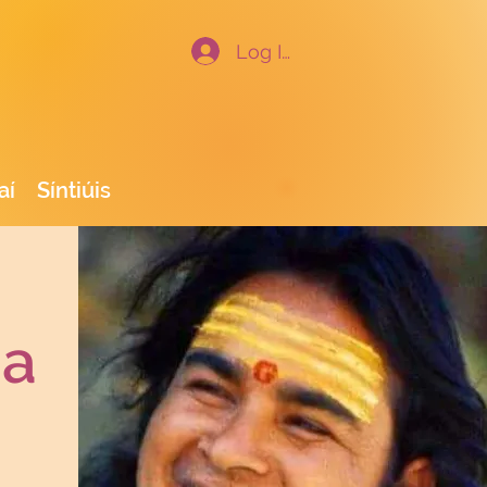
Log In
aí
Síntiúis
ha