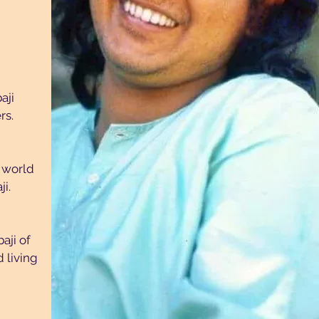
aji
rs.
e world
i.
aji of
 living