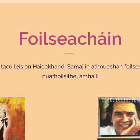
Foilseacháin
 tacú leis an Haidakhandi Samaj in athnuachan foilsea
nuafhoilsithe, amhail: