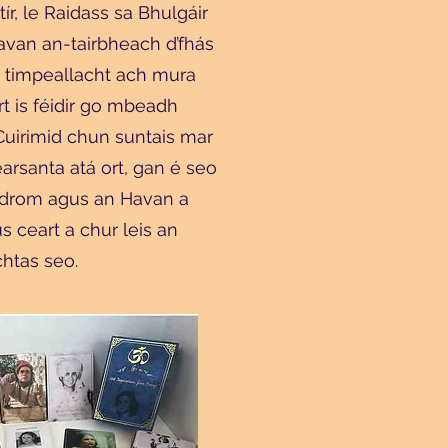
ír, le Raidass sa Bhulgáir
Havan an-tairbheach d’fhás
 timpeallacht ach mura
rt is féidir go mbeadh
Cuirimid chun suntais mar
arsanta atá ort, gan é seo
drom agus an Havan a
s ceart a chur leis an
chtas seo.