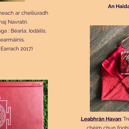
An Haida
heach ar cheiliúradh
aj Navratri.
a : Béarla, Iodáilis,
earmáinis.
Earrach 2017)
.
Leabhrán Havan
: T
chéim chun fogh