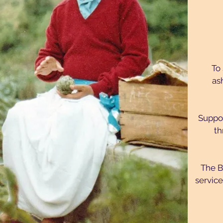
To
as
Suppor
th
The B
service