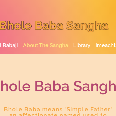
Bhole Baba Sangha
i Babaji
About The Sangha
Library
Imeacht
hole Baba San
g
Bhole Baba means 'Simple Father'
an affectionate named used to