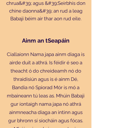
chrua&#39; agus &#39;Seirbhís don
chine daonna&#39; an rud a leag
Babaji béim air thar aon rud eile.
Ainm an tSeapáin
Ciallaíonn Nama japa ainm diaga is
airde duit a athrá. Is féidir é seo a
theacht ó do chreideamh nó do
thraidisiún agus is é ainm Dé,
Bandia nó Spiorad Mór is mó a
mbaineann tú leas as. Mhúin Babaji
gur íontaigh nama japa nó athrá
ainmneacha diaga an intinn agus
gur bhronn sí síocháin agus fócas.