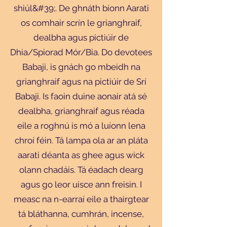
shiúl&#39;. De ghnáth bíonn Aarati
os comhair scrín le grianghraif,
dealbha agus pictiúir de
Dhia/Spiorad Mór/Bia. Do devotees
Babaji, is gnách go mbeidh na
grianghraif agus na pictiúir de Srí
Babaji. Is faoin duine aonair atá sé
dealbha, grianghraif agus réada
eile a roghnú is mó a luíonn lena
chroí féin. Tá lampa ola ar an pláta
aarati déanta as ghee agus wick
olann chadáis. Tá éadach dearg
agus go leor uisce ann freisin. I
measc na n-earraí eile a thairgtear
tá bláthanna, cumhrán, incense,