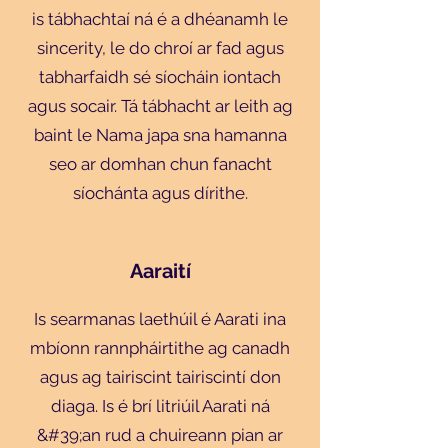
is tábhachtaí ná é a dhéanamh le
sincerity, le do chroí ar fad agus
tabharfaidh sé síocháin iontach
agus socair. Tá tábhacht ar leith ag
baint le Nama japa sna hamanna
seo ar domhan chun fanacht
síochánta agus dírithe.
Aaraití
Is searmanas laethúil é Aarati ina
mbíonn rannpháirtithe ag canadh
agus ag tairiscint tairiscintí don
diaga. Is é brí litriúil Aarati ná
&#39;an rud a chuireann pian ar