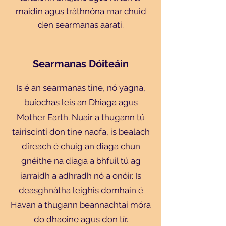
maidin agus tráthnóna mar chuid
den searmanas aarati.
Searmanas Dóiteáin
Is é an searmanas tine, nó yagna,
buíochas leis an Dhiaga agus
Mother Earth. Nuair a thugann tú
tairiscintí don tine naofa, is bealach
díreach é chuig an diaga chun
Translate
gnéithe na diaga a bhfuil tú ag
iarraidh a adhradh nó a onóir. Is
deasghnátha leighis domhain é
US
English
Havan a thugann beannachtaí móra
FR
French
· Français
do dhaoine agus don tír.
DE
German
· Deutsch