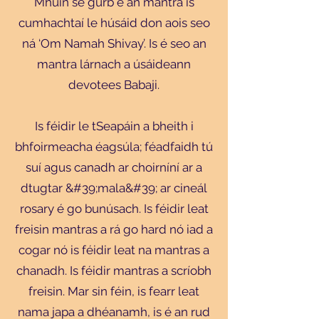
Mhúin sé gurb é an mantra is
cumhachtaí le húsáid don aois seo
ná ‘Om Namah Shivay’. Is é seo an
mantra lárnach a úsáideann
devotees Babaji.
Is féidir le tSeapáin a bheith i
bhfoirmeacha éagsúla; féadfaidh tú
suí agus canadh ar choirníní ar a
dtugtar &#39;mala&#39; ar cineál
rosary é go bunúsach. Is féidir leat
freisin mantras a rá go hard nó iad a
cogar nó is féidir leat na mantras a
chanadh. Is féidir mantras a scríobh
freisin. Mar sin féin, is fearr leat
nama japa a dhéanamh, is é an rud