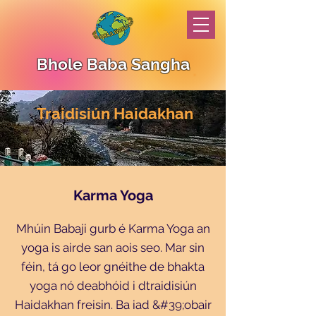
Bhole Baba Sangha
Traidisiún Haidakhan
Karma Yoga
Mhúin Babaji gurb é Karma Yoga an
yoga is airde san aois seo. Mar sin
féin, tá go leor gnéithe de bhakta
yoga nó deabhóid i dtraidisiún
Haidakhan freisin. Ba iad &#39;obair