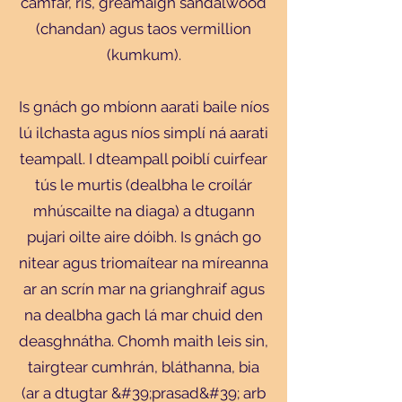
camfar, rís, greamaigh sandalwood
(chandan) agus taos vermillion
(kumkum).
Is gnách go mbíonn aarati baile níos
lú ilchasta agus níos simplí ná aarati
teampall. I dteampall poiblí cuirfear
tús le murtis (dealbha le croílár
mhúscailte na diaga) a dtugann
pujari oilte aire dóibh. Is gnách go
nitear agus triomaítear na míreanna
ar an scrín mar na grianghraif agus
na dealbha gach lá mar chuid den
deasghnátha. Chomh maith leis sin,
tairgtear cumhrán, bláthanna, bia
(ar a dtugtar &#39;prasad&#39; arb