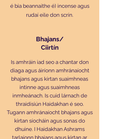
é bia beannaithe é) incense agus
rudaí eile don scrín.
Bhajans/
Ciirtín
Is amhráin iad seo a chantar don
diaga agus áiríonn amhránaíocht
bhajans agus kirtan suaimhneas
intinne agus suaimhneas
inmheánach. Is cuid lárnach de
thraidisiún Haidakhan é seo.
Tugann amhránaíocht bhajans agus
kirtan síocháin agus sonas do
dhuine. I Haidakhan Ashrams
tarlaíonn bhajans agus kirtan ar