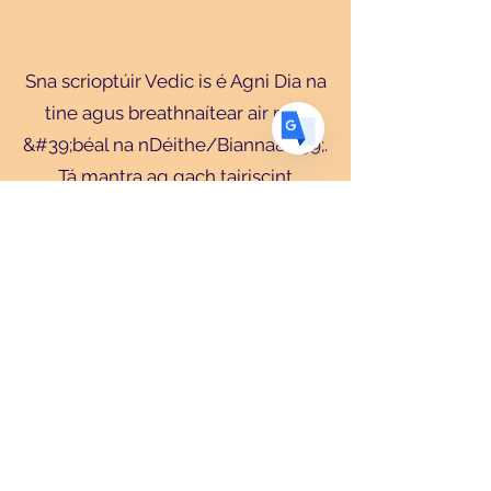
ES
Spanish
· Español
Sna scrioptúir Vedic is é Agni Dia na
tine agus breathnaítear air mar
&#39;béal na nDéithe/Bianna&#39;.
Tá mantra ag gach tairiscint
d&#39;Agni agus an focal
&#39;swaha&#39; ina dhiaidh sin a
chiallaíonn &#39;tairiscim don
diaga&#39;. I go leor codanna den
domhan, go háirithe an India agus
Meiriceá Theas, déantar searmanais
dóiteáin naofa chun fás an bharra a
bheannú agus a chur chun cinn. Tá
taighde eolaíoch déanta chun a