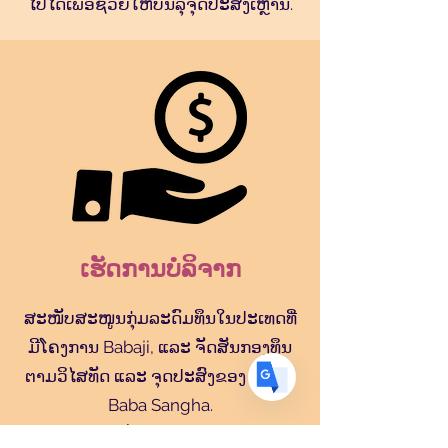
ໄປໄດ້ເພື່ອຊ່ວຍໃຫ້ບັນລຸຈຸດປະສົງເຫຼົ່ານີ້.
Translate
US
English
FR
French
· Français
DE
German
· Deutsch
ເຮັດການບໍລິຈາກ
ES
Spanish
· Español
ສະໜັບສະໜູນກຸ່ມລະດົມທຶນໃນປະເທດທີ່
ມີໂຄງການ Babaji, ແລະ ຈັດສັນກອງທຶນ
ຕາມວິໄສທັດ ແລະ ຈຸດປະສົງຂອງ Bhole
Baba Sangha.
ການບໍລິຈາກທັງໝົດຂອງເຈົ້າຈະໄປໃສ່