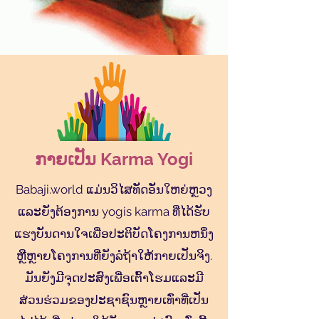
ກາຍເປັນ Karma Yogi
Babaji.world ແມ່ນວິໄສທັດອັນໃຫຍ່ຫຼວງ
ແລະຍັງຕ້ອງການ yogis karma ທີ່ໄດ້ຮັບ
ແຮງບັນດານໃຈເພື່ອປະຕິບັດໂຄງການຫນຶ່ງ
ຫຼືຫຼາຍໂຄງການທີ່ຍັງລໍຖ້າໃຫ້ກາຍເປັນຈິງ.
ມັນຍັງມີຈຸດປະສົງເພື່ອເຕົ້າໂຮມແລະມີ
ສ່ວນຮ່ວມຂອງປະຊາຊົນຫຼາຍເທົ່າທີ່ເປັນ