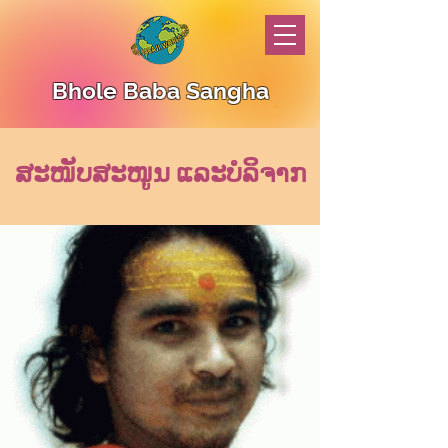
Bhole Baba Sangha
ສະໜັບສະໜູນ ແລະບໍລິຈາກ