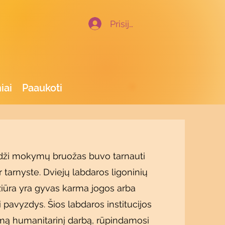
Prisijungti
iai
Paaukoti
dži mokymų bruožas buvo tarnauti
tarnyste. Dviejų labdaros ligoninių
žiūra yra gyvas karma jogos arba
 pavyzdys. Šios labdaros institucijos
amą humanitarinį darbą, rūpindamosi