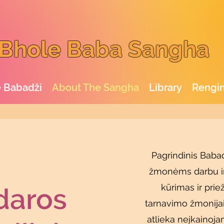
Bhole Baba Sangha
 Babadži
About The Sangha
Library
Rengin
Pagrindinis Baba
žmonėms darbu ir 
kūrimas ir prie
daros
tarnavimo žmonijai
atlieka neįkainoj