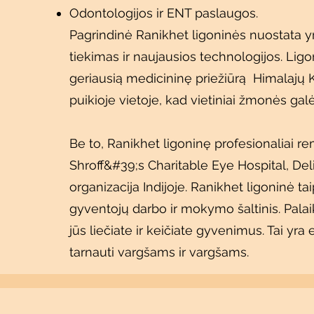
Odontologijos ir ENT paslaugos.
Pagrindinė Ranikhet ligoninės nuostata y
tiekimas ir naujausios technologijos. Ligo
geriausią medicininę priežiūrą Himalajų 
puikioje vietoje, kad vietiniai žmonės ga
Be to, Ranikhet ligoninę profesionaliai re
Shroff&#39;s Charitable Eye Hospital, Deli
organizacija Indijoje. Ranikhet ligoninė ta
gyventojų darbo ir mokymo šaltinis. Pala
jūs liečiate ir keičiate gyvenimus. Tai yr
tarnauti vargšams ir vargšams.