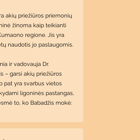
ra akių priežiūros priemonių
ninė žinoma kaip teikianti
Kumaono regione. Jis yra
lėtų naudotis jo paslaugomis.
mia ir vadovauja Dr.
s – garsi akių priežiūros
ip pat yra svarbus vietos
ikydami ligoninės pastangas,
a esmė to, ko Babadžis mokė: