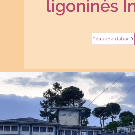
ligoninės I
Paaukok dabar