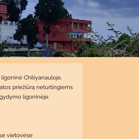
ligoninė Chiliyanauloje,
katos priežiūrą neturtingiems
 gydymo ligoninėje.
se vietovėse