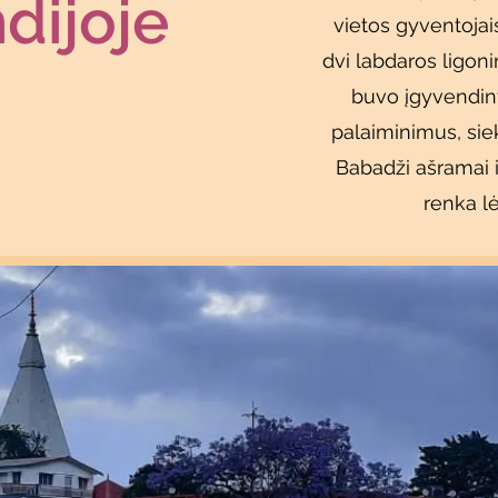
ndijoje
vietos gyventojai
dvi labdaros ligon
buvo įgyvendint
palaiminimus, si
Babadži ašramai i
renka l