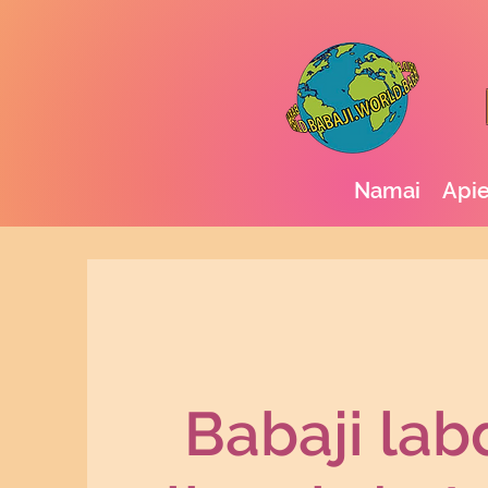
Namai
Apie
Babaji lab