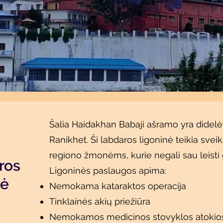
Šalia Haidakhan Babaji ašramo yra didelė 
Ranikhet. Ši labdaros ligoninė teikia svei
regiono žmonėms, kurie negali sau leisti
ros
Ligoninės paslaugos apima:
nė
Nemokama kataraktos operacija
Tinklainės akių priežiūra
Nemokamos medicinos stovyklos atokio