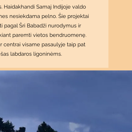
s. Haidakhandi Samaj Indijoje valdo
ines nesiekdama pelno. Šie projektai
i pagal Šri Babadži nurodymus ir
ekiant paremti vietos bendruomenę.
r centrai visame pasaulyje taip pat
ėšas labdaros ligoninėms.