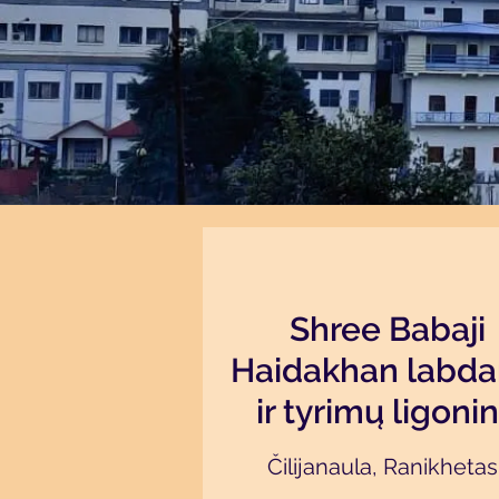
Shree Babaji
Haidakhan labda
ir tyrimų ligoni
Čilijanaula, Ranikhetas