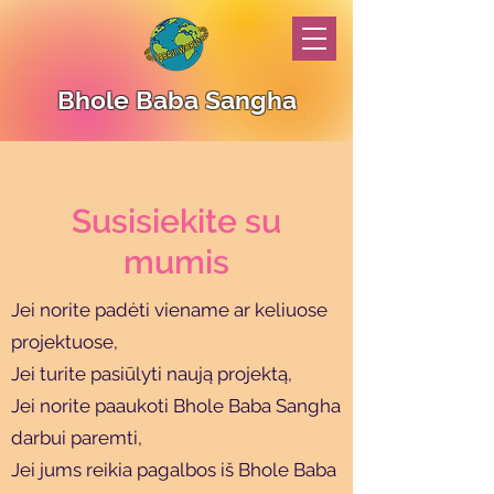
Bhole Baba Sangha
Susisiekite su
mumis
Jei norite padėti viename ar keliuose
projektuose,
Jei turite pasiūlyti naują projektą,
Jei norite paaukoti Bhole Baba Sangha
darbui paremti,
Jei jums reikia pagalbos iš Bhole Baba