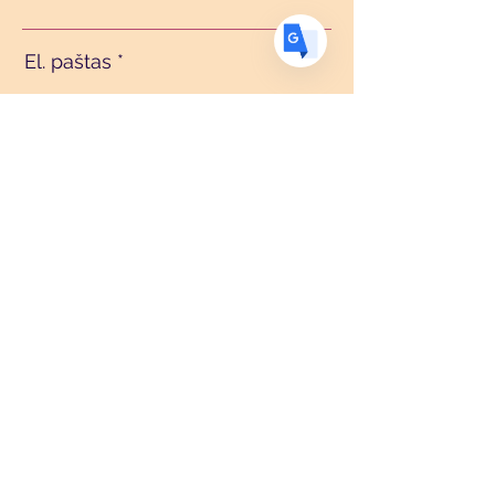
El. paštas
Pranešimas
Siųsti
© Bhole Baba Sangha, 2022 m. Išdidžiai sukurta