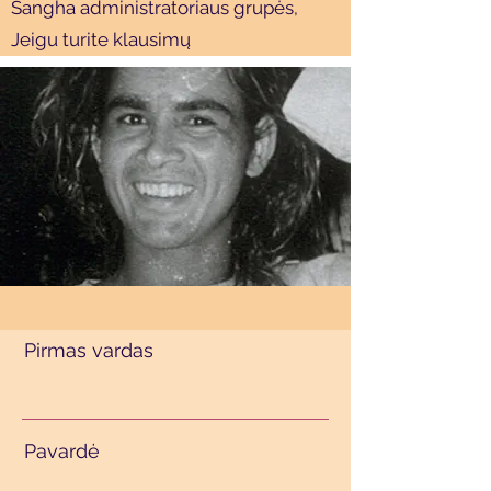
Sangha administratoriaus grupės,
Jeigu turite klausimų
Translate
US
English
Pirmas vardas
FR
French
· Français
DE
German
· Deutsch
ES
Spanish
· Español
Pavardė