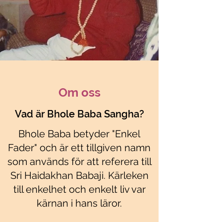
Om oss
Vad är Bhole Baba Sangha?
Bhole Baba betyder "Enkel
Fader" och är ett tillgiven namn
som används för att referera till
Translate
Sri Haidakhan Babaji. Kärleken
till enkelhet och enkelt liv var
US
kärnan i hans läror.
English
FR
French
· Français