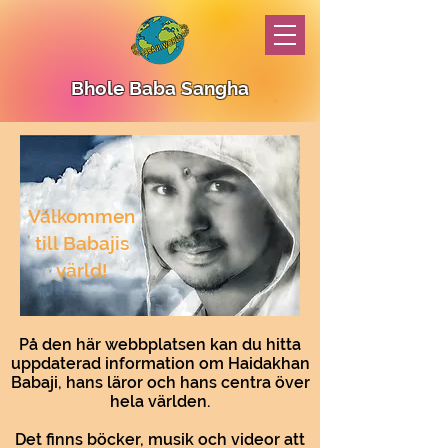
Bhole Baba Sangha
Välkommen
till Babajis
värld!
På den här webbplatsen kan du hitta
uppdaterad information om Haidakhan
Babaji, hans läror och hans centra över
hela världen.
Det finns böcker, musik och videor att