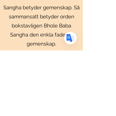
DE
Sangha betyder gemenskap. Så
German
· Deutsch
ES
sammansatt betyder orden
Spanish
· Español
bokstavligen Bhole Baba
Sangha den enkla faderns
gemenskap.
Sanning, enkelhet och kärlek
OM NAMAH SHIVAY
Klicka för att läsa
mer