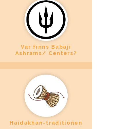
Var finns Babaji
Ashrams/ Centers?
Haidakhan-traditionen