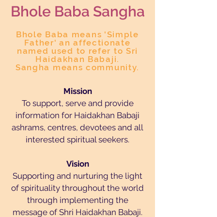
Bhole Baba San
gha
Bhole Baba means 'Simple
Father' an affectionate
named used to refer to Sri
Haidakhan Babaji.
Sangha means community.
Mission
To support, serve and provide
information for Haidakhan Babaji
ashrams, centres, devotees and all
interested spiritual seekers.
Vision
Supporting and nurturing the light
of spirituality throughout the world
through implementing the
message of Shri Haidakhan Babaji.