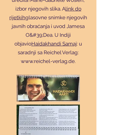
uredila Marie-Gabriele Wosien,
izbor njegovih slika. A
link do
rijetkih
glasovne snimke njegovih
javnih obraćanja i uvod Jamesa
O&#39;Dea. U Indiji
objavio
Haidakhandi Samaj
: u
saradnji sa Reichel Verlag:
www.reichel-verlag.de
.