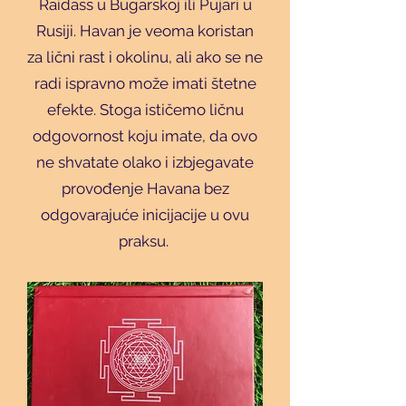
Raidass u Bugarskoj ili Pujari u
Rusiji. Havan je veoma koristan
za lični rast i okolinu, ali ako se ne
radi ispravno može imati štetne
efekte. Stoga ističemo ličnu
odgovornost koju imate, da ovo
ne shvatate olako i izbjegavate
provođenje Havana bez
odgovarajuće inicijacije u ovu
praksu.