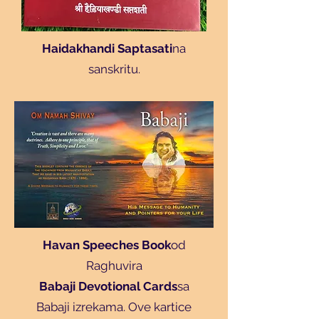
Haidakhandi Saptasati
na
sanskritu.
Havan Speeches Book
od
Raghuvira
Translate
Babaji Devotional Cards
sa
Babaji izrekama. Ove kartice