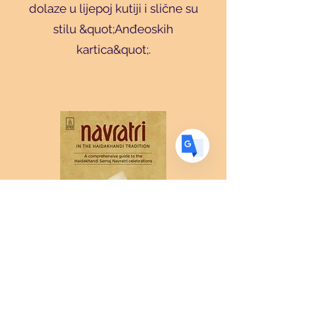
dolaze u lijepoj kutiji i slične su
US
English
stilu &quot;Anđeoskih
FR
French
· Français
kartica&quot;.
DE
German
· Deutsch
ES
Spanish
· Español
Navratri:
Sveobuhvatan vodič za
proslave Haidakhandi Samaj