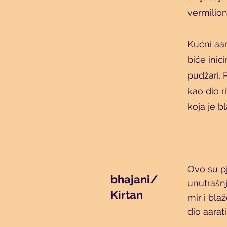
vermilio
Kućni aar
biće ini
pudžari. 
kao dio r
koja je b
Ovo su pj
bhajani/
unutrašnj
Kirtan
mir i bla
dio aarat