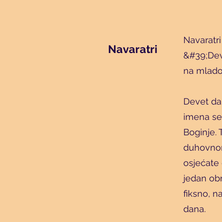
Navaratri
Navaratri
&#39;Dev
na mlad
Devet da
imena se
Boginje. 
duhovnom
osjećate 
jedan obro
fiksno, n
dana.