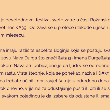
 je devetodnevni festival svete vatre u čast Božanske
et noći&#39;. Održava se u proleće i takođe u jesen 
om mjesecu.
na imaju različite aspekte Boginje koje se poštuju s
 zovu Nava Durga što znači &#39;9 imena Durge&#39
Tokom Navaratri uobičajeno je da ljudi vrše određen
 rastu. Vrsta štednje, koja se ponekad naziva i &#39
da trebate učiniti, npr. zavjet šutnje u određeno doba
k dnevno, vrijeme za odustajanje pušiti ili piti ili se su
a svakom pojedincu je da izabere da odustane ili sm