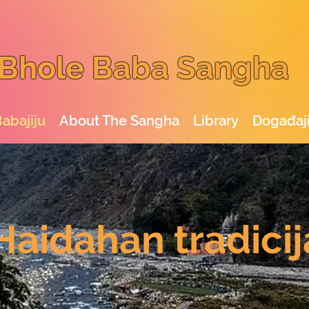
Bhole Baba Sangha
abajiju
About The Sangha
Library
Događaj
Haidahan tradicij