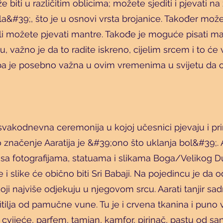
 biti u različitim oblicima; možete sjediti i pjevati 
&#39;, što je u osnovi vrsta brojanice. Također možete
ili možete pjevati mantre. Takođe je moguće pisati mant
, važno je da to radite iskreno, cijelim srcem i to će v
a je posebno važna u ovim vremenima u svijetu da os
 svakodnevna ceremonija u kojoj učesnici pjevaju i p
značenje Aaratija je &#39;ono što uklanja bol&#39;. A
a sa fotografijama, statuama i slikama Boga/Velikog 
je i slike će obično biti Sri Babaji. Na pojedincu je da 
oji najviše odjekuju u njegovom srcu. Aarati tanjir sa
fitilja od pamučne vune. Tu je i crvena tkanina i puno v
 cvijeće, parfem, tamjan, kamfor, pirinač, pastu od s