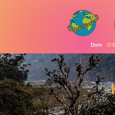
Dom
O B