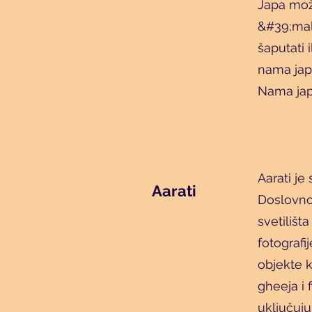
Japa može
&#39;mala
šaputati 
nama japu
Nama jap
Aarati je
Aarati
Doslovno 
svetilišt
fotografi
objekte k
gheeja i 
uključuju