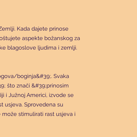
Zemlji. Kada dajete prinose
 poštujete aspekte božanskog za
ike blagoslove ljudima i zemlji.
bogova/boginja&#39;. Svaka
39; što znači &#39;prinosim
 i Južnoj Americi, izvode se
ast usjeva. Sprovedena su
može stimulirati rast usjeva i