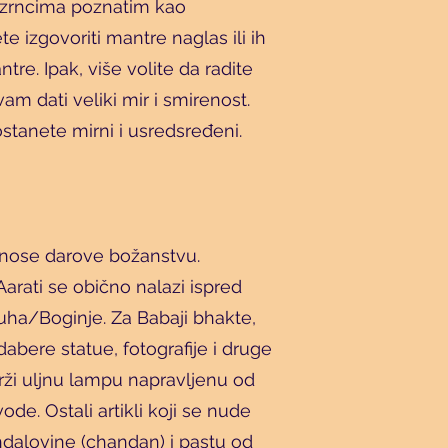
na zrncima poznatim kao
 izgovoriti mantre naglas ili ih
re. Ipak, više volite da radite
am dati veliki mir i smirenost.
tanete mirni i usredsređeni.
rinose darove božanstvu.
arati se obično nalazi ispred
Duha/Boginje. Za Babaji bhakte,
odabere statue, fotografije i druge
drži uljnu lampu napravljenu od
ode. Ostali artikli koji se nude
andalovine (chandan) i pastu od