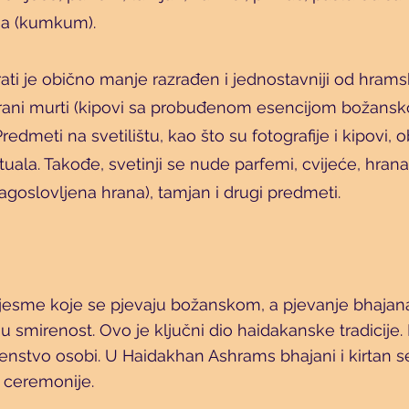
na (kumkum).
ati je obično manje razrađen i jednostavniji od hram
cirani murti (kipovi sa probuđenom esencijom božansk
Predmeti na svetilištu, kao što su fotografije i kipovi,
ituala. Takođe, svetinji se nude parfemi, cvijeće, hr
lagoslovljena hrana), tamjan i drugi predmeti.
esme koje se pjevaju božanskom, a pjevanje bhajana i
u smirenost. Ovo je ključni dio haidakanske tradicije. 
ženstvo osobi. U Haidakhan Ashrams bhajani i kirtan s
i ceremonije.