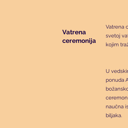
Vatrena c
Vatrena
svetoj va
ceremonija
kojim tra
U vedski
ponuda Ag
božanskom
ceremonij
naučna is
biljaka.