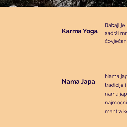
Babaji je
Karma Yoga
sadrži m
čovječans
Nama japa
Nama Japa
tradicije
nama japa
najmoćni
mantra ko