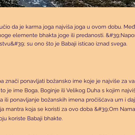
 učio da je karma joga najviša joga u ovom dobu. Međ
noge elemente bhakta joge ili predanosti. &#39;Napo
tvu&#39; su ono što je Babaji isticao iznad svega.
 znači ponavljati božansko ime koje je najviše za vas
 i to je ime Boga, Boginje ili Velikog Duha s kojim najvi
 ili ponavljanje božanskih imena pročišćava um i daje
ja mantra koja se koristi za ovo doba &#39;Om Nama
ju koriste Babaji bhakte.