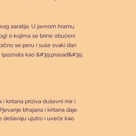
skog aaratija. U javnom hramu
og) o kojima se brine obučeni
 obično se peru i suše svaki dan
ana (poznata kao &#39;prasad&#39;
 kirtana priziva duševni mir i
Pjevanje bhajana i kirtana daje
e dešavaju ujutro i uveče kao