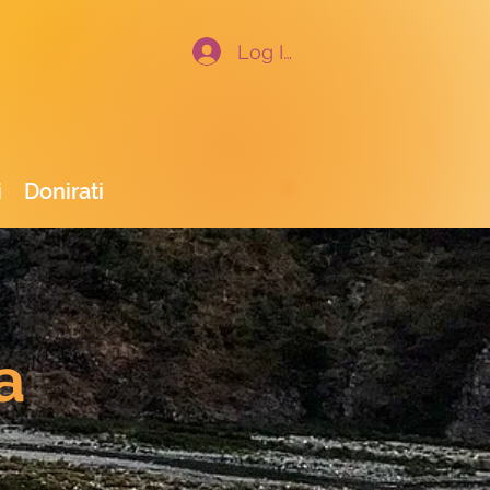
Log In
i
Donirati
a