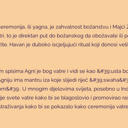
eremonija, ili yagna, je zahvalnost božanstvu i Majci 
tri, to je direktan put do božanskog da obožavate ili
žite. Havan je duboko iscjeljujući ritual koji donosi vel
m spisima Agni je bog vatre i vidi se kao &#39;usta 
niju ima mantru iza koje slijedi riječ &#39;swaha&#
&#39;. U mnogim dijelovima svijeta, posebno u Indiji
e svete vatre kako bi se blagoslovio i promovirao r
traživanja kako bi se pokazalo kako ceremonija vatre 