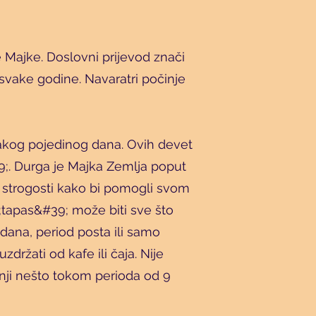
 Majke. Doslovni prijevod znači
svake godine. Navaratri počinje
vakog pojedinog dana. Ovih devet
;. Durga je Majka Zemlja poput
e strogosti kako bi pomogli svom
Translate
;tapas&#39; može biti sve što
 dana, period posta ili samo
zdržati od kafe ili čaja. Nije
US
English
anji nešto tokom perioda od 9
FR
French
· Français
DE
German
· Deutsch