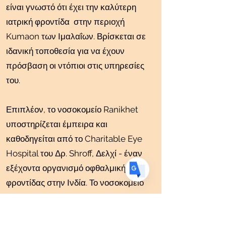
είναι γνωστό ότι έχει την καλύτερη
ιατρική φροντίδα στην περιοχή
Translate
Kumaon των Ιμαλαΐων. Βρίσκεται σε
ιδανική τοποθεσία για να έχουν
πρόσβαση οι ντόπιοι στις υπηρεσίες
US
English
του.
FR
French
· Français
DE
Επιπλέον, το νοσοκομείο Ranikhet
German
· Deutsch
υποστηρίζεται έμπειρα και
ES
Spanish
· Español
καθοδηγείται από το Charitable Eye
Hospital του Δρ. Shroff, Δελχί - έναν
εξέχοντα οργανισμό οφθαλμικής
φροντίδας στην Ινδία. Το νοσοκομείο
Ranikhet είναι επίσης μια σημαντική
πηγή εργασίας και εκπαίδευσης για