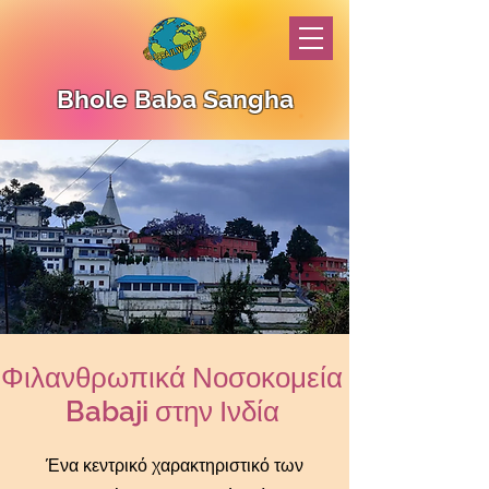
Bhole Baba Sangha
Φιλανθρωπικά Νοσοκομεία
Babaji στην Ινδία
Ένα κεντρικό χαρακτηριστικό των