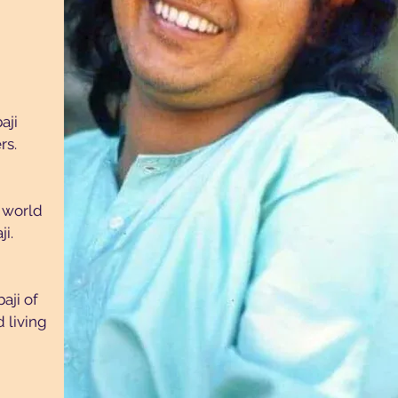
aji
rs.
e world
i.
aji of
 living