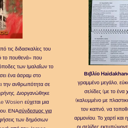
ό τις διδασκαλίες του
πό το πουθενά» που
όποδες των Ιμαλαΐων το
Βιβλίο Haidakhand
σει ένα άσραμ στο
γραμμένο μεγάλο, εύκ
ι την ανθρωπότητα σε
σελίδες (με το ένα 
ιρήνης. Διοργανώθηκε
(καλυμμένο με πλαστικό)
e Wosien εύχεται μια
τον καπνό, να τοποθ
του. ΕΝΑ
σύνδεσμος για
αρμονίου. Το χαρτί και 
φήσεις των δημόσιων
οι σελίδες εκτυπώνοντα