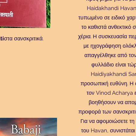
Haidakhandi Havan.
τυπωμένο σε ειδικό χαρ
το καθιστά ανθεκτικό σ
χέρια. Η συσκευασία πε
ti
στα σανσκριτικά.
με ηχογράφηση ολόκ
απαγγέλθηκε από τον
φυλλάδιο είναι τώ
Haidiyakhandi Sa
προσωπική ευθύνη. Η 
τον Vinod Acharya ε
βοηθήσουν να απο
προφορά των σανσκριτ
Για να αφομοιώσετε τ
του Havan, συνιστάται