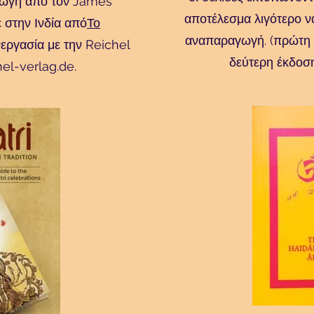
αγωγή από τον James
αποτέλεσμα λιγότερο να
στην Ινδία από
Το
αναπαραγωγή. (πρώτη
νεργασία με την Reichel
δεύτερη έκδοσ
el-verlag.de
.