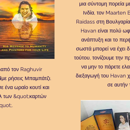
μια σύντομη πορεία μ
Ινδία, τον Maarten 
Raidass στη Βουλγαρία 
Havan είναι πολύ ωφ
ανάπτυξη και το περι
σωστά μπορεί να έχει δ
τούτου, τονίζουμε την 
να μην το πάρετε ελ
n
από τον Raghuvir
διεξαγωγή του Havan χ
i
με ρήσεις Μπαμπάτζι.
σε αυτήν 
σε ένα ωραίο κουτί και
υλ των &quot;καρτών
uot;.