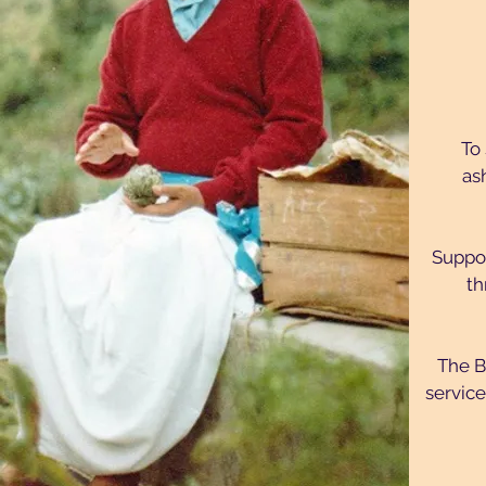
To
as
Suppor
th
The B
service