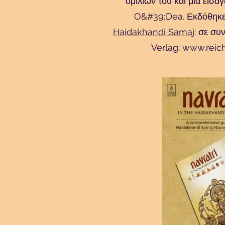
ομιλιών του και μια εισ
O&#39;Dea. Εκδόθηκε 
Haidakhandi Samaj
: σε συ
Verlag:
www.reich