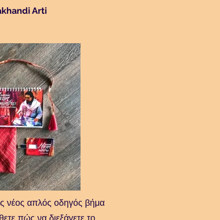
khandi Arti
ας νέος απλός οδηγός βήμα
θετε πώς να διεξάγετε το