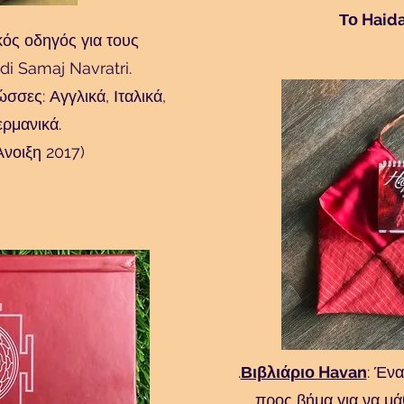
Το Haida
κός οδηγός για τους
i Samaj Navratri.
σσες: Αγγλικά, Ιταλικά,
ερμανικά.
νοιξη 2017)
.
Βιβλιάριο Havan
: Έν
προς βήμα για να μά