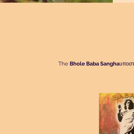
The
Bhole Baba Sangha
υποστ