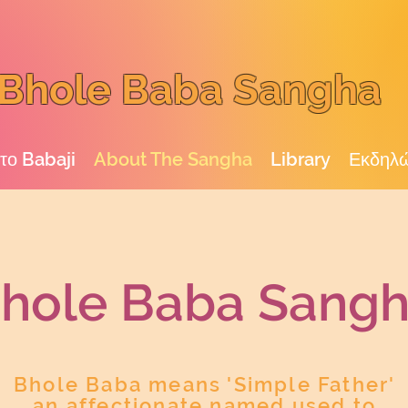
Bhole Baba Sangha
 το Babaji
About The Sangha
Library
Εκδηλώ
hole Baba San
g
Bhole Baba means 'Simple Father'
an affectionate named used to