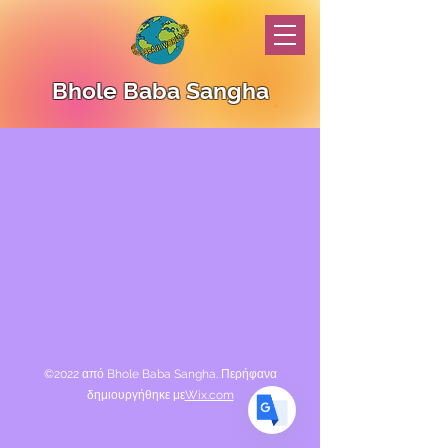
Bhole Baba Sangha
Translate
US
English
FR
French
· Français
DE
German
· Deutsch
ES
Spanish
· Español
©2022 από Bhole Baba Sangha. Περήφανα
δημιουργήθηκε με
Wix.com