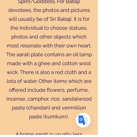
Spirit/Goddess. For Babaji
devotees, the photos and pictures
will usually be of Sri Babaji. It is for
the individual to choose statues,
photos and other objects which
Translate
most resonate with their own heart.
The aarati plate contains an oil lamp
US
made with a ghee and cotton wool
English
wick. There is also a red cloth and a
FR
French
· Français
lota of water. Other items which are
DE
German
· Deutsch
offered include flowers, perfume,
ES
Spanish
· Español
incense, camphor, rice, sandalwood
paste (chandan) and vermillion
paste (kumkum).
A home aarati is usually less