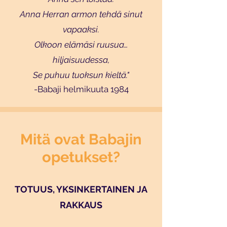
Anna Herran armon tehdä sinut
vapaaksi.
Olkoon elämäsi ruusua…
hiljaisuudessa,
Se puhuu tuoksun kieltä."
-Babaji helmikuuta 1984
Mitä ovat Babajin
opetukset?
TOTUUS, YKSINKERTAINEN JA
RAKKAUS