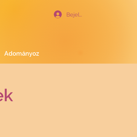
Bejelentkezés
Adományoz
ek