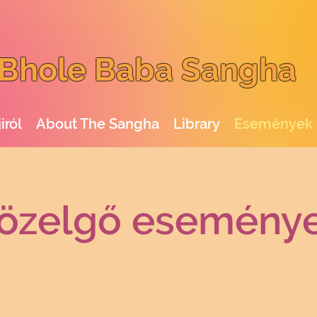
Bhole Baba Sangha
iról
About The Sangha
Library
Események
özelgő esemény