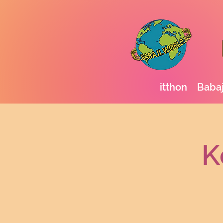
itthon
Babaj
K