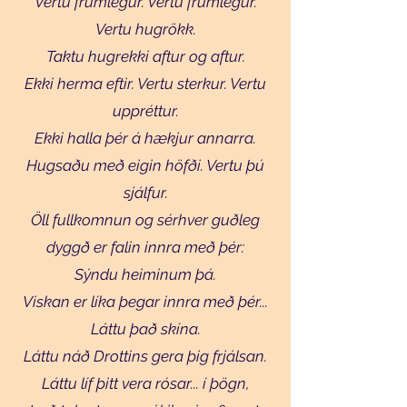
Vertu frumlegur. Vertu frumlegur.
Vertu hugrökk.
Taktu hugrekki aftur og aftur.
Ekki herma eftir. Vertu sterkur. Vertu
uppréttur.
Ekki halla þér á hækjur annarra.
Hugsaðu með eigin höfði. Vertu þú
sjálfur.
Öll fullkomnun og sérhver guðleg
dyggð er falin innra með þér:
Sýndu heiminum þá.
Viskan er líka þegar innra með þér...
Láttu það skína.
Láttu náð Drottins gera þig frjálsan.
Láttu líf þitt vera rósar... í þögn,