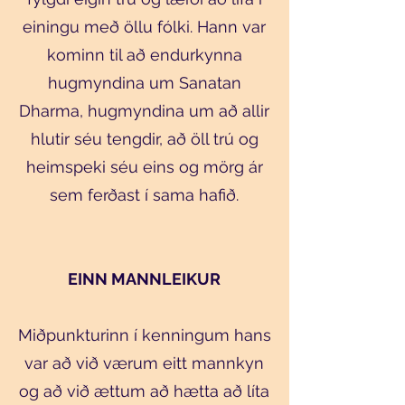
einingu með öllu fólki. Hann var
kominn til að endurkynna
hugmyndina um Sanatan
Dharma, hugmyndina um að allir
hlutir séu tengdir, að öll trú og
heimspeki séu eins og mörg ár
sem ferðast í sama hafið.
EINN MANNLEIKUR
Miðpunkturinn í kenningum hans
var að við værum eitt mannkyn
og að við ættum að hætta að líta