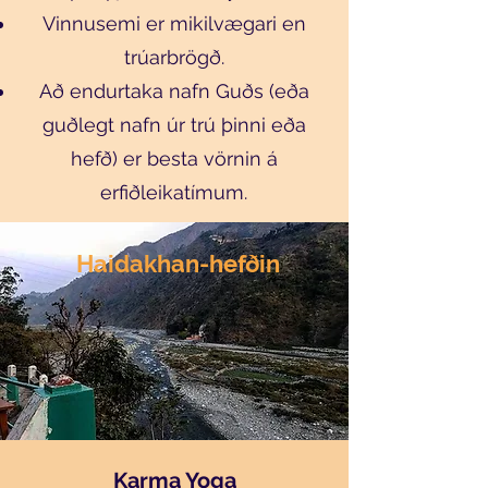
Vinnusemi er mikilvægari en
trúarbrögð.
Að endurtaka nafn Guðs (eða
guðlegt nafn úr trú þinni eða
hefð) er besta vörnin á
erfiðleikatímum.
Haidakhan-hefðin
Karma Yoga