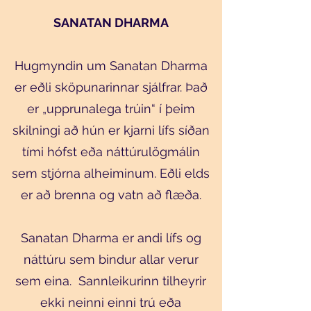
SANATAN DHARMA
Hugmyndin um Sanatan Dharma
er eðli sköpunarinnar sjálfrar. Það
er „upprunalega trúin“ í þeim
skilningi að hún er kjarni lífs síðan
tími hófst eða náttúrulögmálin
sem stjórna alheiminum. Eðli elds
er að brenna og vatn að flæða.
Sanatan Dharma er andi lífs og
náttúru sem bindur allar verur
sem eina. Sannleikurinn tilheyrir
ekki neinni einni trú eða