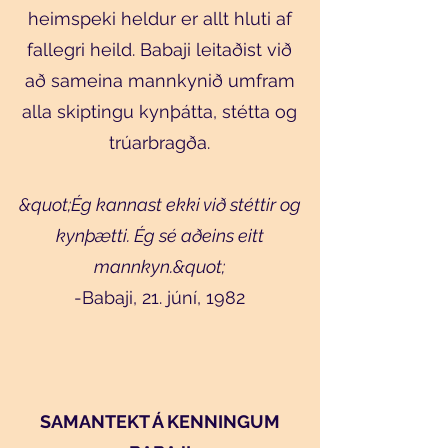
heimspeki heldur er allt hluti af
fallegri heild. Babaji leitaðist við
að sameina mannkynið umfram
alla skiptingu kynþátta, stétta og
trúarbragða.
&quot;Ég kannast ekki við stéttir og
kynþætti. Ég sé aðeins eitt
mannkyn.&quot;
-Babaji, 21. júní, 1982
SAMANTEKT Á KENNINGUM