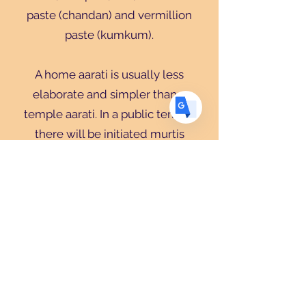
FR
French
· Français
paste (chandan) and vermillion
DE
German
· Deutsch
paste (kumkum).
ES
Spanish
· Español
A home aarati is usually less
elaborate and simpler than a
temple aarati. In a public temple
there will be initiated murtis
(statues with the awoken essence
of the divine) which are cared for a
by a trained pujari. The items on the
shrine such as the photos and
statues are usually washed and
dried each day as part of the ritual.
Also, perfume, flowers, food
(known as 'prasad' which is blessed