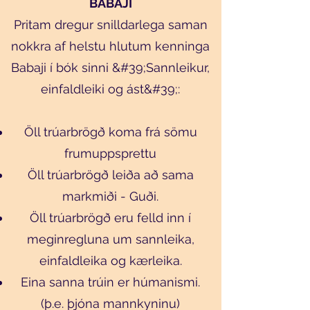
BABAJI
Pritam dregur snilldarlega saman
nokkra af helstu hlutum kenninga
Babaji í bók sinni &#39;Sannleikur,
einfaldleiki og ást&#39;:
Öll trúarbrögð koma frá sömu
frumuppsprettu
Öll trúarbrögð leiða að sama
markmiði - Guði.
Öll trúarbrögð eru felld inn í
meginregluna um sannleika,
einfaldleika og kærleika.
Eina sanna trúin er húmanismi.
(þ.e. þjóna mannkyninu)