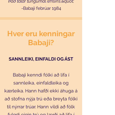
Það talar tungumál ilmsins.&quot;
-Babaji febrúar 1984
Hver eru kenningar
Babaji?
SANNLEIKI, EINFALDI OG ÁST
Babaji kenndi fólki að lifa í
sannleika, einfaldleika og
kærleika. Hann hafði ekki áhuga á
að stofna nýja trú eða breyta fólki
til nýrrar trúar. Hann vildi að fólk
fylgdi eigin trú og lærði að lifa í