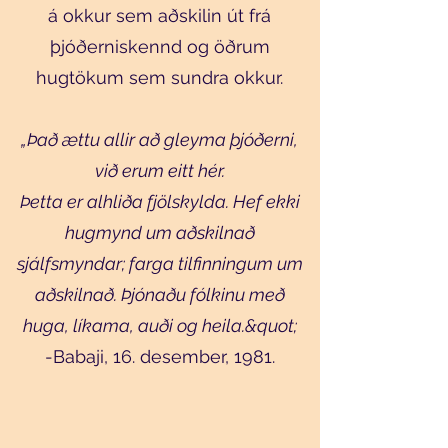
á okkur sem aðskilin út frá
þjóðerniskennd og öðrum
hugtökum sem sundra okkur.
„Það ættu allir að gleyma þjóðerni,
við erum eitt hér.
Þetta er alhliða fjölskylda. Hef ekki
hugmynd um aðskilnað
sjálfsmyndar; farga tilfinningum um
aðskilnað. Þjónaðu fólkinu með
huga, líkama, auði og heila.&quot;
-Babaji, 16. desember, 1981.