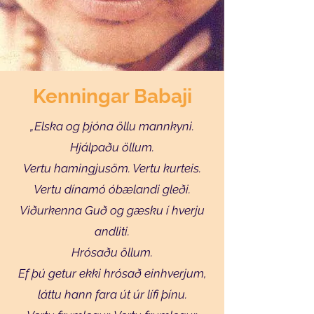
Kenningar Babaji
„Elska og þjóna öllu mannkyni.
Hjálpaðu öllum.
Vertu hamingjusöm. Vertu kurteis.
Vertu dínamó óbælandi gleði.
Viðurkenna Guð og gæsku í hverju
andliti.
Hrósaðu öllum.
Ef þú getur ekki hrósað einhverjum,
láttu hann fara út úr lífi þínu.