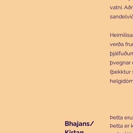
vatni. Að
sandelvi
Heimilisa
verða fr
þjálfuðum
þvegnar o
(þekktur 
helgidóm
Þetta eru
Bhajans/
Þetta er 
Kirtan