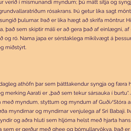
ur verið í mismunandi myndum; þú mátt sitja og syngj
grundvallaratriðum rósakrans. Þú getur líka sagt mön
sungið þulurnar. Það er líka hægt að skrifa möntrur. Hi
, það sem skiptir máli er að gera það af einlægni, af
ið og ró. Nama japa er sérstaklega mikilvægt á þess
og miðstýrt.
r dagleg athöfn þar sem þátttakendur syngja og færa 
g merking Aarati er „það sem tekur sársauka í burtu“. 
 með myndum, styttum og myndum af Guði/Stóra a
rða myndirnar og myndirnar venjulega af Sri Babaji. Það
myndir og aðra hluti sem hljóma helst með hjarta hans.
a sem er gerður með ghee og bómullarvökva. Það er lí