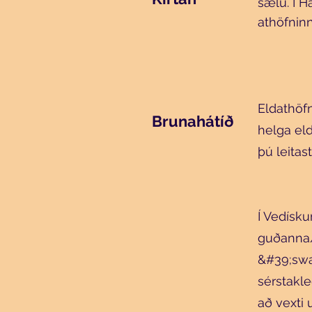
sælu. Í H
athöfninn
Eldathöfn
Brunahátíð
helga eld
þú leitas
Í Vedísk
guðanna/g
&#39;swa
sérstakle
að vexti 