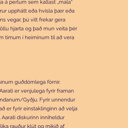
a á perlum sem kallast „mala“
trur upphátt eða hvísla þær eða
ns vegar, þú vilt frekar gera
 öllu hjarta og það mun veita þér
um tímum í heiminum til að vera
hinum guðdómlega fórnir.
Aarati er venjulega fyrir framan
ndanum/Gyðju. Fyrir unnendur
 er fyrir einstaklinginn að velja
 Aarati diskurinn inniheldur
ka rauður klút og mikið af