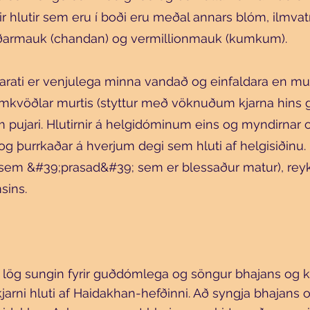
rir hlutir sem eru í boði eru meðal annars blóm, ilmvatn
ðarmauk (chandan) og vermillionmauk (kumkum).
arati er venjulega minna vandað og einfaldara en must
umkvöðlar murtis (styttur með vöknuðum kjarna hins 
 pujari. Hlutirnir á helgidóminum eins og myndirnar 
g þurrkaðar á hverjum degi sem hluti af helgisiðinu.
sem &#39;prasad&#39; sem er blessaður matur), reykelsi
sins.
 lög sungin fyrir guðdómlega og söngur bhajans og kirt
kjarni hluti af Haidakhan-hefðinni. Að syngja bhajans o