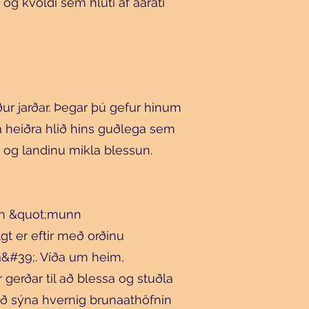
og kvöldi sem hluti af aarati
ur jarðar. Þegar þú gefur hinum
eða heiðra hlið hins guðlega sem
i og landinu mikla blessun.
sem &quot;munn
gt er eftir með orðinu
#39;. Víða um heim,
 gerðar til að blessa og stuðla
 að sýna hvernig brunaathöfnin