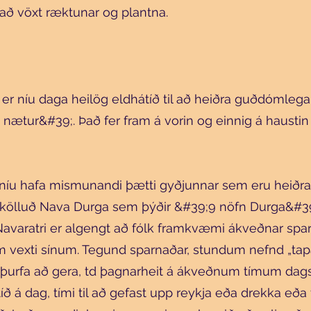
að vöxt ræktunar og plantna.
 er níu daga heilög eldhátíð til að heiðra guðdómleg
nætur&#39;. Það fer fram á vorin og einnig á haustin á
níu hafa mismunandi þætti gyðjunnar sem eru heiðrað
 kölluð Nava Durga sem þýðir &#39;9 nöfn Durga&#39;
Navaratri er algengt að fólk framkvæmi ákveðnar sparn
 vexti sínum. Tegund sparnaðar, stundum nefnd „tapa
 þurfa að gera, td þagnarheit á ákveðnum tímum dags
íð á dag, tími til að gefast upp reykja eða drekka eða f