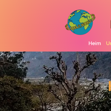
Heim
U