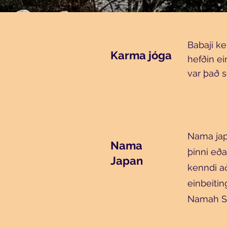
Babaji k
Karma jóga
hefðin ei
var það s
Nama japa
Nama
þinni eð
Japan
kenndi a
einbeitin
Namah Sh