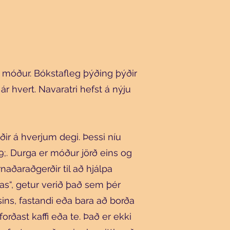
a móður. Bókstafleg þýðing þýðir
r hvert. Navaratri hefst á nýju
ir á hverjum degi. Þessi níu
. Durga er móður jörð eins og
aðaraðgerðir til að hjálpa
Translate
s“, getur verið það sem þér
ins, fastandi eða bara að borða
orðast kaffi eða te. Það er ekki
US
English