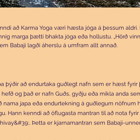
enndi að Karma Yoga væri hæsta jóga á þessum aldri.
nnig marga þætti bhakta jóga eða hollustu. „Hörð vin
em Babaji lagði áherslu á umfram allt annað.
 þýðir að endurtaka guðlegt nafn sem er hæst fyrir þ
a hefð og það er nafn Guðs, gyðju eða mikla anda se
ð nama japa eða endurtekning á guðlegum nöfnum hre
gu. Hann kenndi að öflugasta mantran til að nota fyr
ivay&#39;. Þetta er kjarnamantran sem Babaji-unne