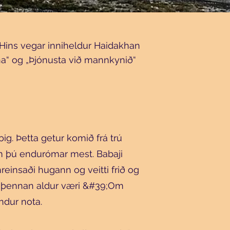
 Hins vegar inniheldur Haidakhan
na“ og „Þjónusta við mannkynið“
ig. Þetta getur komið frá trú
m þú endurómar mest. Babaji
insaði hugann og veitti frið og
ir þennan aldur væri &#39;Om
ndur nota.