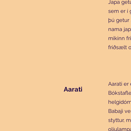
Japa get
sem er í 
þú getur 
nama japa
mikinn fr
friðsælt 
Aarati e
Aarati
Bókstafle
helgidóm
Babaji ve
styttur, 
olíulamp