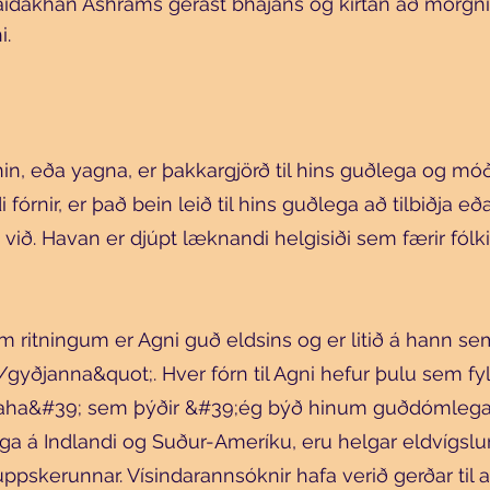
aidakhan Ashrams gerast bhajans og kirtan að morgni 
i.
in, eða yagna, er þakkargjörð til hins guðlega og móð
i fórnir, er það bein leið til hins guðlega að tilbiðja 
t við. Havan er djúpt læknandi helgisiði sem færir fólk
um ritningum er Agni guð eldsins og er litið á hann 
yðjanna&quot;. Hver fórn til Agni hefur þulu sem fyl
ha&#39; sem þýðir &#39;ég býð hinum guðdómlega&
ga á Indlandi og Suður-Ameríku, eru helgar eldvígslur
uppskerunnar. Vísindarannsóknir hafa verið gerðar til