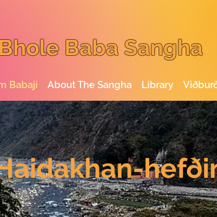
Bhole Baba Sangha
m Babaji
About The Sangha
Library
Viðburð
Haidakhan-hefði