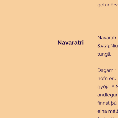
getur örv
Navaratri
Navaratri
&#39;Níu 
tungli.
Dagarnir 
nöfn eru
gyðja. Á 
andlegum
finnst þú
eina mált