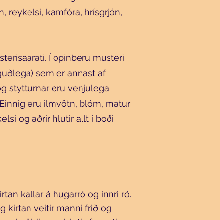
, reykelsi, kamfóra, hrísgrjón,
erisaarati. Í opinberu musteri
guðlega) sem er annast af
og stytturnar eru venjulega
 Einnig eru ilmvötn, blóm, matur
 og aðrir hlutir allt í boði
an kallar á hugarró og innri ró.
g kirtan veitir manni frið og