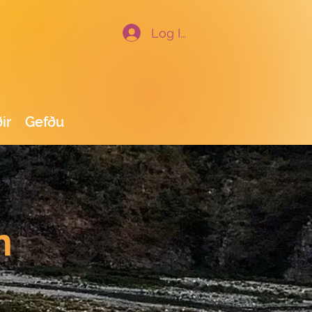
Log In
ir
Gefðu
n