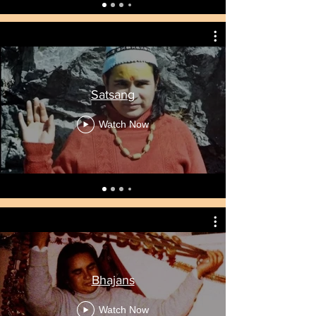
Satsang
Watch Now
Translate
Bhajans
Watch Now
US
English