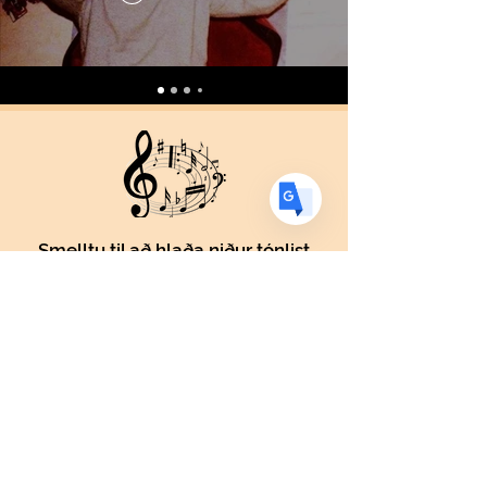
FR
French
· Français
DE
German
· Deutsch
ES
Spanish
· Español
Smelltu til að hlaða niður tónlist
Smelltu fyrir myndagallerí