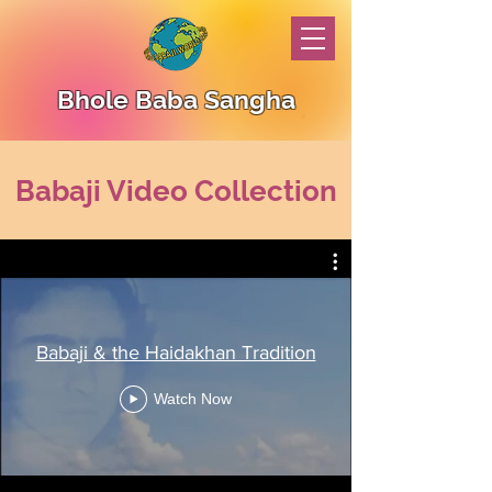
Bhole Baba Sangha
Babaji Video Collection
Babaji & the Haidakhan Tradition
Watch Now