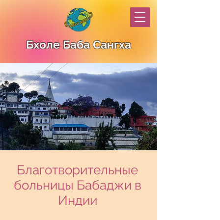
Бхоле Баба Сангха
Благотворительные
больницы Бабаджи в
Индии