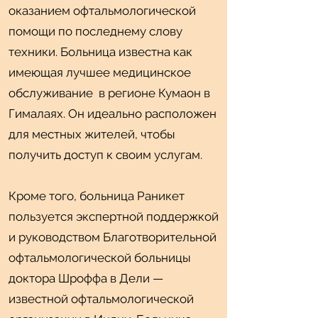
оказанием офтальмологической
помощи по последнему слову
техники. Больница известна как
имеющая лучшее медицинское
обслуживание в регионе Кумаон в
Гималаях. Он идеально расположен
для местных жителей, чтобы
получить доступ к своим услугам.
Translate
Translate
Кроме того, больница Раникет
US
US
пользуется экспертной поддержкой
English
English
и руководством Благотворительной
FR
FR
French
French
· Français
· Français
офтальмологической больницы
DE
DE
German
German
· Deutsch
· Deutsch
доктора Шроффа в Дели —
ES
ES
Spanish
Spanish
· Español
· Español
известной офтальмологической