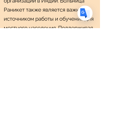
организации в Индии. Больница
Раникет также является важным
источником работы и обучения для
местного населения. Поддерживая
усилия больницы, вы прикасаетесь к
жизни и меняете ее. Это суть того,
чему учил Бабаджи: служить
бедным и нуждающимся.
Клиника в Хайдакхане
Хайдакхан, Уттаракханд
В Хайдакхан Ашраме также есть
поликлиника. Эта клиника