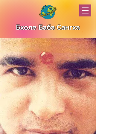
Бхоле Баба Сангха