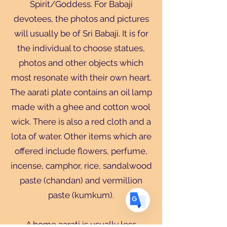
Spirit/Goddess. For Babaji
devotees, the photos and pictures
will usually be of Sri Babaji. It is for
the individual to choose statues,
photos and other objects which
Translate
most resonate with their own heart.
The aarati plate contains an oil lamp
US
English
made with a ghee and cotton wool
wick. There is also a red cloth and a
FR
French
· Français
lota of water. Other items which are
DE
German
· Deutsch
offered include flowers, perfume,
ES
Spanish
· Español
incense, camphor, rice, sandalwood
paste (chandan) and vermillion
paste (kumkum).
A home aarati is usually less