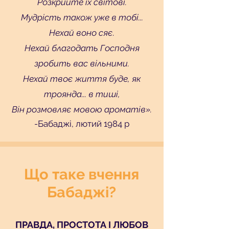
Розкрийте їх світові.
Мудрість також уже в тобі...
Нехай воно сяє.
Нехай благодать Господня
зробить вас вільними.
Нехай твоє життя буде, як
троянда... в тиші,
Він розмовляє мовою ароматів».
-Бабаджі, лютий 1984 р
Що таке вчення
Бабаджі?
ПРАВДА, ПРОСТОТА І ЛЮБОВ