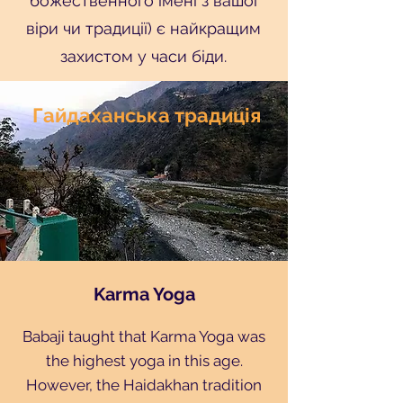
божественного імені з вашої
віри чи традиції) є найкращим
захистом у часи біди.
Гайдаханська традиція
Karma Yoga
Babaji taught that Karma Yoga was
the highest yoga in this age.
However, the Haidakhan tradition