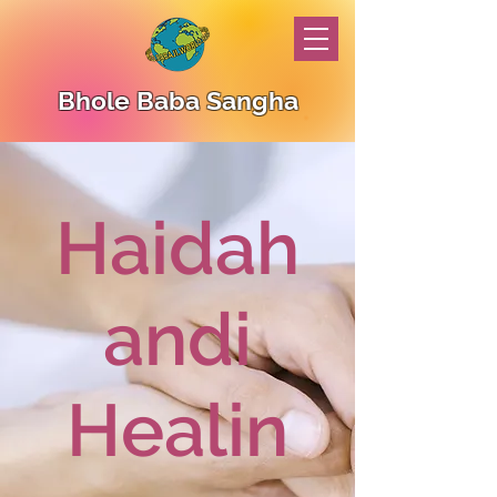
Bhole Baba Sangha
Haidah
andi
Healin