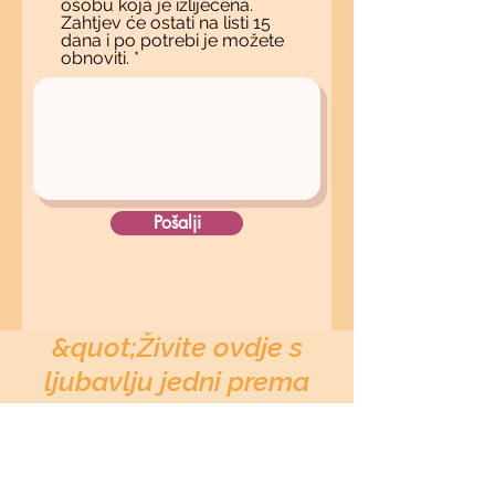
osobu koja je izliječena.
Zahtjev će ostati na listi 15
dana i po potrebi je možete
obnoviti.
Pošalji
&quot;Živite ovdje s
ljubavlju jedni prema
drugima, kao članovi
jedne porodice.
Odbacite ljubomoru i