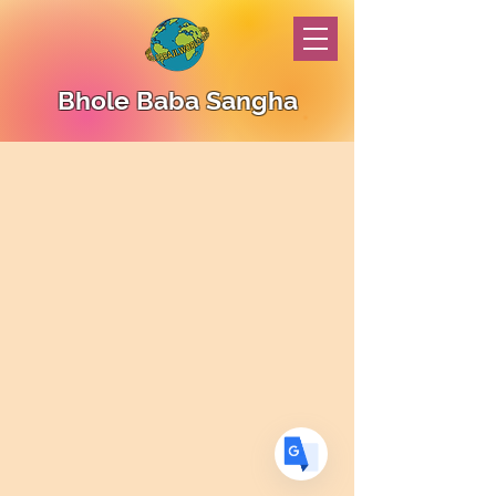
Bhole Baba Sangha
Translate
US
English
FR
French
· Français
DE
German
· Deutsch
ES
Spanish
· Español