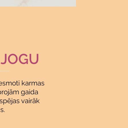
 JOGU
Translate
edvesmoti karmas
oprojām gaida
espējas vairāk
US
English
s.
FR
French
· Français
DE
German
· Deutsch