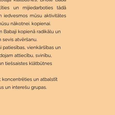
īties un mijiedarboties tādā
un iedvesmos mūsu aktivitātes
mūsu nākotnei. kopienai.
 Babaji kopienā radikālu un
 sevis atvēršanu.
i patiesības, vienkāršības un
ojam attiecību, svinību,
n tiešsaistes klātbūtnes
koncentrēties un atbalstīt
s un interešu grupas.