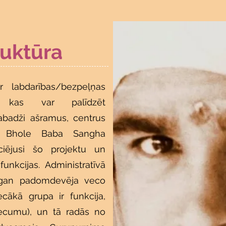
uktūra
 labdarības/bezpeļņas
ja, kas var palīdzēt
Babadži ašramus, centrus
 Bhole Baba Sangha
iciējusi šo projektu un
funkcijas. Administratīvā
t gan padomdevēja veco
cākā grupa ir funkcija,
vecumu), un tā radās no