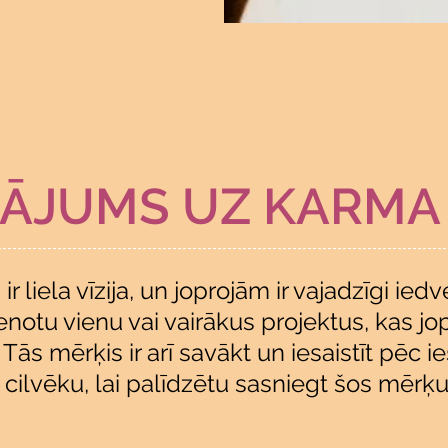
NĀJUMS UZ KARMA
ir liela vīzija, un joprojām ir vajadzīgi i
īstenotu vienu vai vairākus projektus, kas j
. Tās mērķis ir arī savākt un iesaistīt pēc i
cilvēku, lai palīdzētu sasniegt šos mērķu