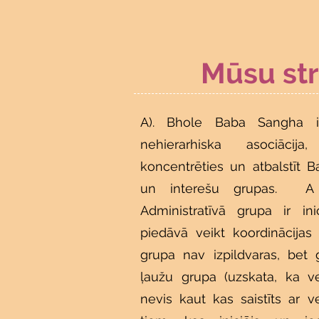
Mūsu str
A). Bhole Baba Sangha ir
nehierarhiska asociāci
koncentrēties un atbalstīt 
un interešu grupas. A
Administratīvā grupa ir in
piedāvā veikt koordinācijas 
grupa nav izpildvaras, be
ļaužu grupa (uzskata, ka ve
nevis kaut kas saistīts ar 