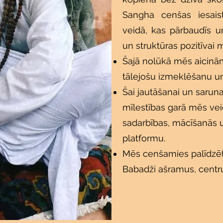
Sangha cenšas iesaist
veidā, kas pārbaudīs 
un struktūras pozitīvai 
Šajā nolūkā mēs aicinām
tālejošu izmeklēšanu un
Šai jautāšanai un saruna
mīlestības garā mēs veid
sadarbības, mācīšanās u
platformu.
Mēs cenšamies palīdzēt 
Babadži ašramus, centru