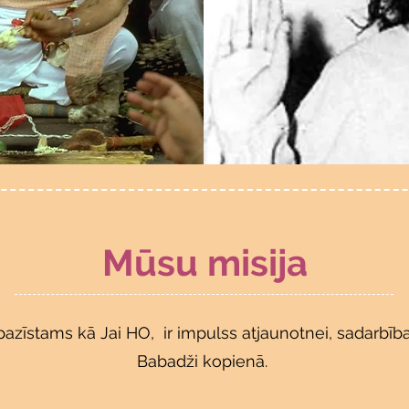
Mūsu misija
zīstams kā Jai HO, ir impulss atjaunotnei, sadarbībai
Babadži kopienā.