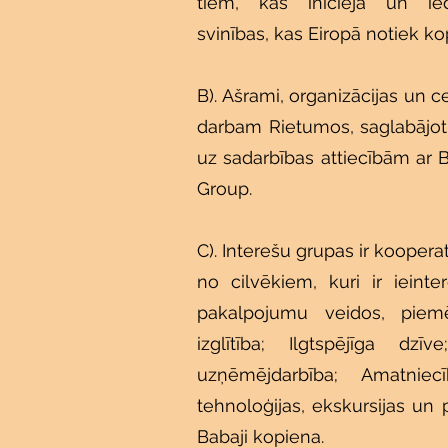
tiem, kas iniciēja un ie
svinības, kas Eiropā notiek ko
B). Ašrami, organizācijas un cen
darbam Rietumos, saglabājot 
uz sadarbības attiecībām ar
Group.
C). Interešu grupas ir koopera
no cilvēkiem, kuri ir ieinte
pakalpojumu veidos, piem
izglītība; Ilgtspējīga dz
uzņēmējdarbība; Amatnie
tehnoloģijas, ekskursijas un
Babaji kopiena.