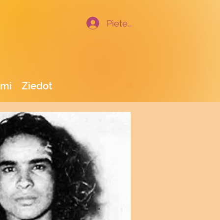
Pieteikties
umi
Ziedot