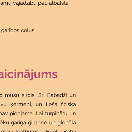
dzamu vajadzību pēc atbalsta
n garīgos ceļus.
aicinājums
vo mūsu sirdīs, Šri Babadži un
savu ķermeni, un tieša fiziska
nav pieejama. Lai turpinātu un
lvēku garīga ģimene un globāla
lotāja klātbūtnes, Bhole Baba