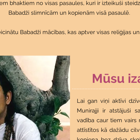
em bhaktiem no visas pasaules, kuri ir izteikuši stei
Babadži slimnīcām un kopienām visā pasaulē.
 veicinātu Babadži mācības, kas aptver visas reliģijas u
Mūsu iz
Lai gan viņi aktīvi dzī
Munirajji ir atstājuši 
vadība caur tiem vairs 
attīstītos kā dažādu ci
kopiena bez dzīva sko