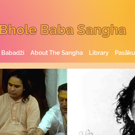
Bhole Baba Sangha
 Babadži
About The Sangha
Library
Pasāk