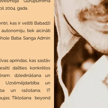
dvesmoja Gurupurnima
pš 2004. gada.
tri, kas ir veltīti Babadži
autonomiju, tiek aicināti
 Bhole Baba Sanga Admin
tīvas aprindas, kas sastāv
resēti dalīties konkrētos
ēram: dziedināšana un
īve; Uzņēmējdarbība un
cība un ražošana; IT
 pujas; Tīklošana beyond