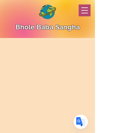
Bhole Baba Sangha
Translate
US
English
FR
French
· Français
DE
German
· Deutsch
ES
Spanish
· Español