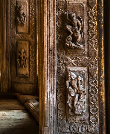
Translate
US
English
FR
French
· Français