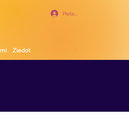
Pieteikties
umi
Ziedot