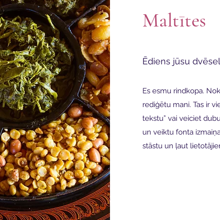
Maltītes
Ēdiens jūsu dvēsel
Es esmu rindkopa. Nokli
rediģētu mani. Tas ir vi
tekstu” vai veiciet dubu
un veiktu fonta izmaiņas
stāstu un ļaut lietotāji