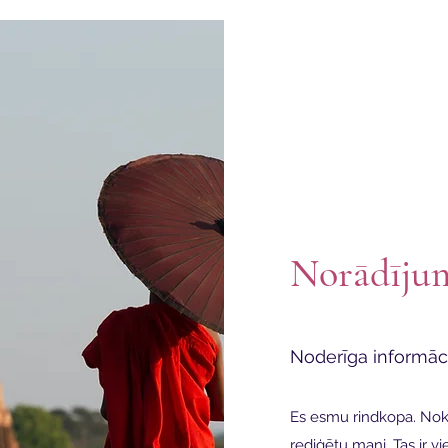
Norādījum
Noderīga informāc
Es esmu rindkopa. Nokli
rediģētu mani. Tas ir vi