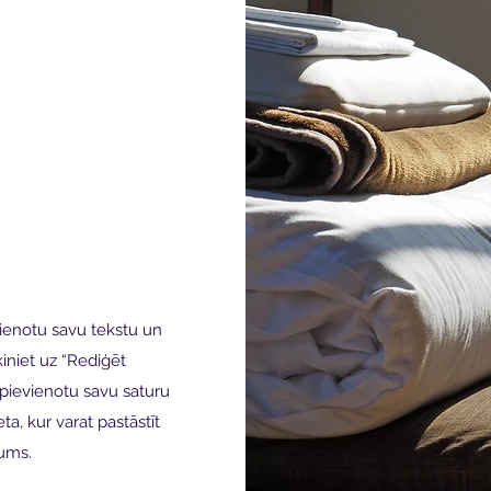
evienotu savu tekstu un
ķiniet uz “Rediģēt
i pievienotu savu saturu
ta, kur varat pastāstīt
jums.