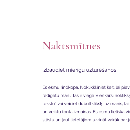
Naktsmītnes
Izbaudiet mierīgu uzturēšanos
Es esmu rindkopa. Noklikšķiniet šeit, lai pi
rediģētu mani. Tas ir viegli. Vienkārši noklikš
tekstu” vai veiciet dubultklikšķi uz manis, la
un veiktu fonta izmaiņas. Es esmu lieliska vie
stāstu un ļaut lietotājiem uzzināt vairāk par 