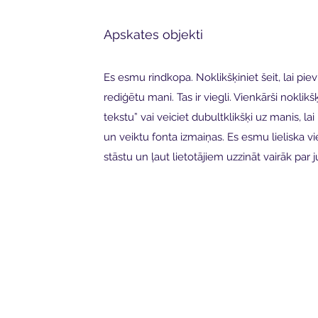
Apskates objekti
Es esmu rindkopa. Noklikšķiniet šeit, lai pi
rediģētu mani. Tas ir viegli. Vienkārši noklikš
tekstu” vai veiciet dubultklikšķi uz manis, la
un veiktu fonta izmaiņas. Es esmu lieliska vie
stāstu un ļaut lietotājiem uzzināt vairāk par 