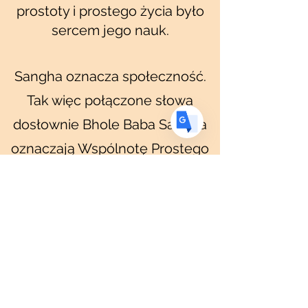
prostoty i prostego życia było
FR
French
· Français
sercem jego nauk.
DE
German
· Deutsch
ES
Spanish
· Español
Sangha oznacza społeczność.
Tak więc połączone słowa
dosłownie Bhole Baba Sangha
oznaczają Wspólnotę Prostego
Ojca.
Prawda, Prostota i Miłość
OM NAMAH ŚIWAJ