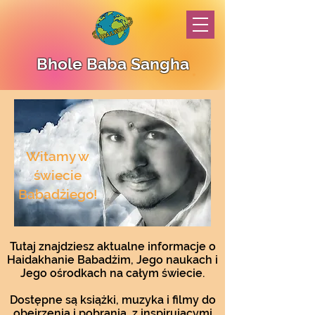
Bhole Baba Sangha
Witamy w
świecie
Babadżiego!
Tutaj znajdziesz aktualne informacje o
Haidakhanie Babadżim, Jego naukach i
Jego ośrodkach na całym świecie.
Dostępne są książki, muzyka i filmy do
obejrzenia i pobrania, z inspirującymi