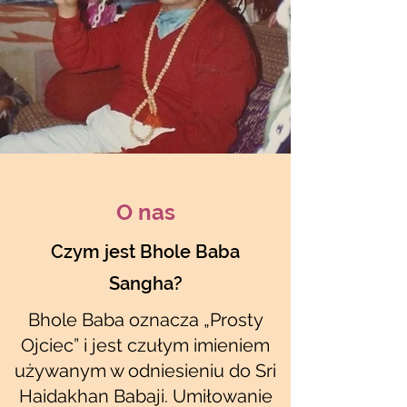
O nas
Czym jest Bhole Baba
Sangha?
Bhole Baba oznacza „Prosty
Translate
Ojciec” i jest czułym imieniem
używanym w odniesieniu do Sri
Haidakhan Babaji. Umiłowanie
US
English