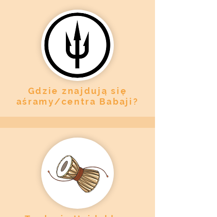
Gdzie znajdują się
aśramy/centra Babaji?