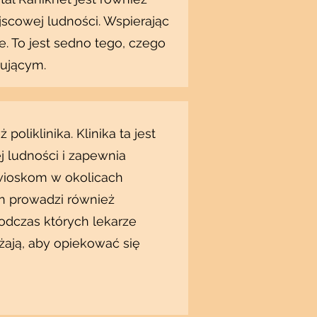
scowej ludności. Wspierając
ie. To jest sedno tego, czego
bującym.
oliklinika. Klinika ta jest
 ludności i zapewnia
wioskom w okolicach
an prowadzi również
Translate
odczas których lekarze
dżają, aby opiekować się
US
English
FR
French
· Français
DE
German
· Deutsch