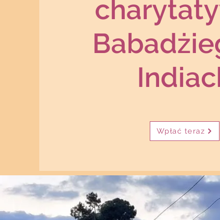
charytat
Babadżie
Indiac
Wpłać teraz