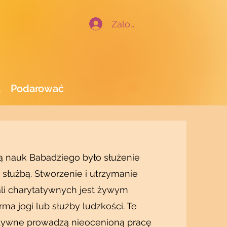
Zaloguj się
a
Podarować
ą nauk Babadżiego było służenie
 służbą. Stworzenie i utrzymanie
li charytatywnych jest żywym
ma jogi lub służby ludzkości. Te
atywne prowadzą nieocenioną pracę