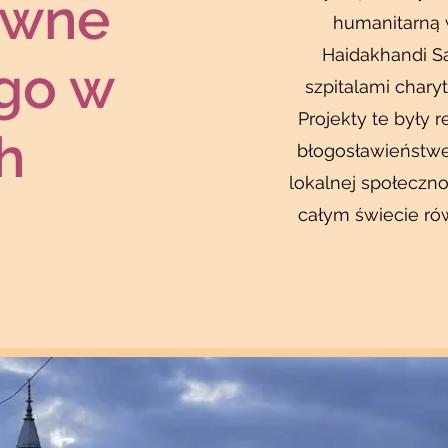
ywne
humanitarną 
Haidakhandi S
go w
szpitalami chary
Projekty te były 
h
błogosławieństwe
lokalnej społeczno
całym świecie rów