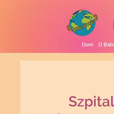
Dom
O Bab
Szpita