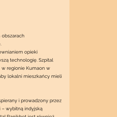
 obszarach
.
pewnianiem opieki
szą technologię. Szpital
ej w regionie Kumaon w
aby lokalni mieszkańcy mieli
spierany i prowadzony przez
i – wybitną indyjską
ital Ranikhet jest również