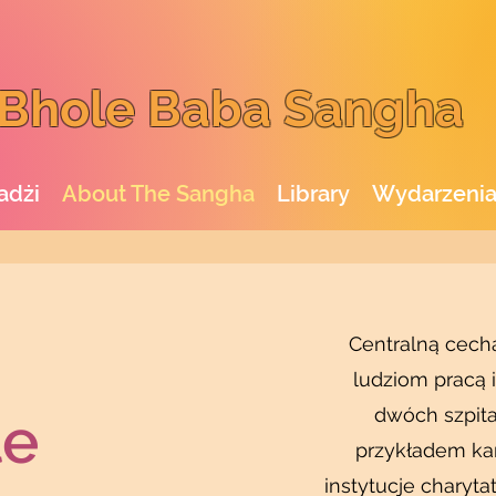
Bhole Baba Sangha
adżi
About The Sangha
Library
Wydarzeni
Centralną cech
ludziom pracą i
dwóch szpita
le
przykładem kar
instytucje charyt