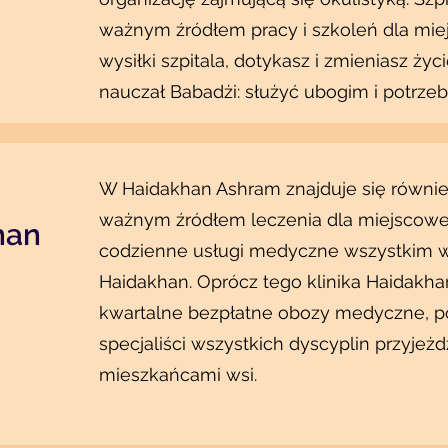
ważnym źródłem pracy i szkoleń dla miej
wysiłki szpitala, dotykasz i zmieniasz życ
nauczał Babadżi: służyć ubogim i potrze
W Haidakhan Ashram znajduje się również p
ważnym źródłem leczenia dla miejscowej
han
codzienne usługi medyczne wszystkim 
Haidakhan. Oprócz tego klinika Haidakh
kwartalne bezpłatne obozy medyczne, p
specjaliści wszystkich dyscyplin przyjeż
mieszkańcami wsi.