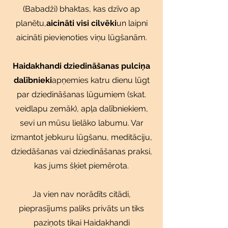
(Babadži) bhaktas, kas dzīvo ap
planētu,
aicināti visi cilvēki
un laipni
aicināti pievienoties viņu lūgšanām.
Haidakhandi dziedināšanas pulciņa
dalībnieki
apņemies katru dienu lūgt
par dziedināšanas lūgumiem (skat.
veidlapu zemāk), apļa dalībniekiem,
sevi un mūsu lielāko labumu. Var
izmantot jebkuru lūgšanu, meditāciju,
dziedāšanas vai dziedināšanas praksi,
kas jums šķiet piemērota.
Ja vien nav norādīts citādi,
pieprasījums paliks privāts un tiks
paziņots tikai Haidakhandi