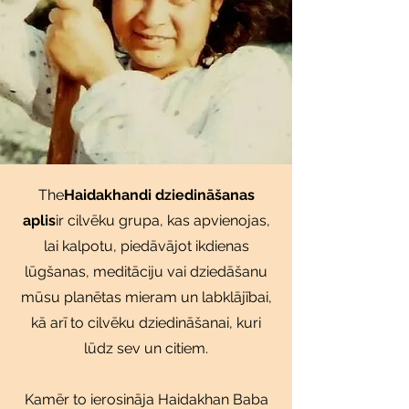
The
Haidakhandi dziedināšanas
aplis
ir cilvēku grupa, kas apvienojas,
lai kalpotu, piedāvājot ikdienas
lūgšanas, meditāciju vai dziedāšanu
mūsu planētas mieram un labklājībai,
kā arī to cilvēku dziedināšanai, kuri
lūdz sev un citiem.
Kamēr to ierosināja Haidakhan Baba