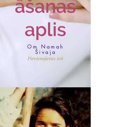
āšanas
aplis
Om Namah
Šivaja
Pievienojieties šeit