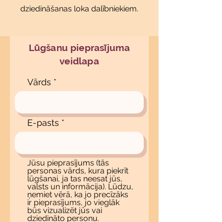
dziedināšanas loka dalībniekiem.
Lūgšanu pieprasījuma
veidlapa
Vārds
E-pasts
Jūsu pieprasījums (tās
personas vārds, kura piekrīt
lūgšanai, ja tas neesat jūs,
valsts un informācija). Lūdzu,
ņemiet vērā, ka jo precīzāks
ir pieprasījums, jo vieglāk
būs vizualizēt jūs vai
dziedināto personu.