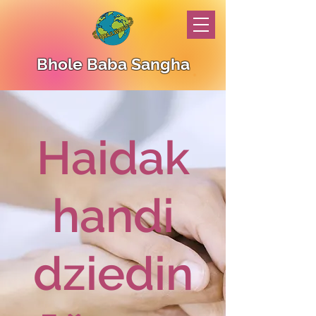
Bhole Baba Sangha
Haidak
handi
dziedin